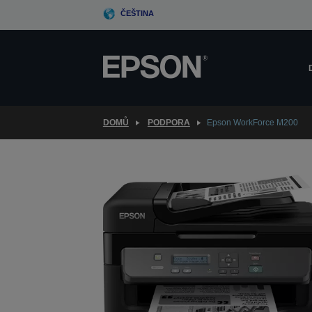
Skip
ČEŠTINA
to
main
content
DOMŮ
PODPORA
Epson WorkForce M200