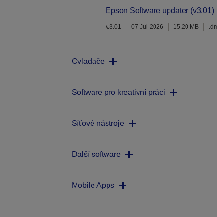
Epson Software updater (v3.01)
v.3.01
07-Jul-2026
15.20 MB
.d
Ovladače
Software pro kreativní práci
Síťové nástroje
Další software
Mobile Apps