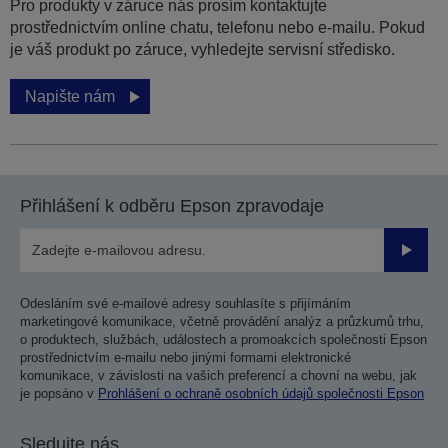
Pro produkty v záruce nás prosím kontaktujte
prostřednictvím online chatu, telefonu nebo e-mailu. Pokud
je váš produkt po záruce, vyhledejte servisní středisko.
Napište nám
Přihlášení k odběru Epson zpravodaje
Odesla
Odesláním své e-mailové adresy souhlasíte s přijímáním
marketingové komunikace, včetně provádění analýz a průzkumů trhu,
o produktech, službách, událostech a promoakcích společnosti Epson
prostřednictvím e-mailu nebo jinými formami elektronické
komunikace, v závislosti na vašich preferencí a chovní na webu, jak
je popsáno v
Prohlášení o ochraně osobních údajů společnosti Epson
Sledujte nás