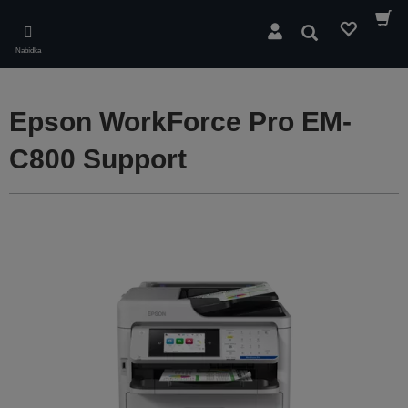
Skip
to
Hledat
main
Nabídka
content
Epson WorkForce Pro EM-
C800 Support