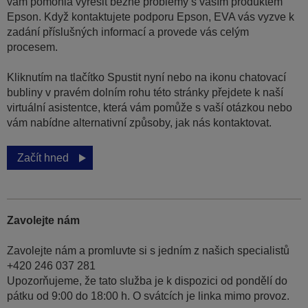
vám pomohla vyřešit běžné problémy s vaším produktem
Epson. Když kontaktujete podporu Epson, EVA vás vyzve k
zadání příslušných informací a provede vás celým
procesem.
Kliknutím na tlačítko Spustit nyní nebo na ikonu chatovací
bubliny v pravém dolním rohu této stránky přejdete k naší
virtuální asistentce, která vám pomůže s vaší otázkou nebo
vám nabídne alternativní způsoby, jak nás kontaktovat.
Začít hned
Zavolejte nám
Zavolejte nám a promluvte si s jedním z našich specialistů
+420 246 037 281
Upozorňujeme, že tato služba je k dispozici od pondělí do
pátku od 9:00 do 18:00 h. O svátcích je linka mimo provoz.