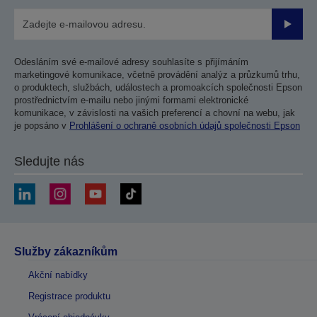
Odesla
Odesláním své e-mailové adresy souhlasíte s přijímáním
marketingové komunikace, včetně provádění analýz a průzkumů trhu,
o produktech, službách, událostech a promoakcích společnosti Epson
prostřednictvím e-mailu nebo jinými formami elektronické
komunikace, v závislosti na vašich preferencí a chovní na webu, jak
je popsáno v
Prohlášení o ochraně osobních údajů společnosti Epson
Sledujte nás
Služby zákazníkům
Akční nabídky
Registrace produktu