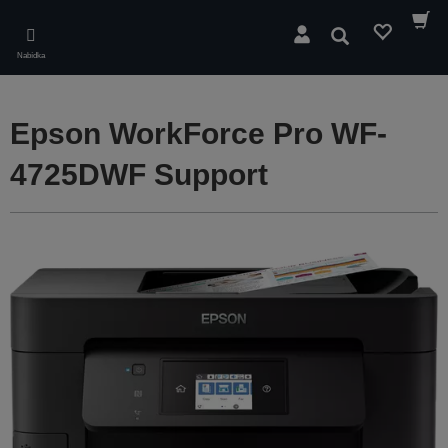
Skip
to
Hledat
main
Nabídka
content
Epson WorkForce Pro WF-
4725DWF Support