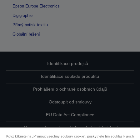
Epson Europe Electronics
Digigraphie
Přímý potisk textilu
Globální řešení
Identifikace prodejců
Identifikace souladu produktu
Prohlášení o ochraně osobních údajů
Odstoupit od smlouvy
EU Data Act Compliance
Pro více informací o vašich osobních údajích nás
kontaktujte
Když kliknete na „Přijmout všechny soubory cookie“, poskytnete tím souhlas k jejich