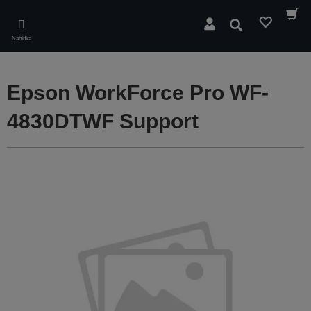
Skip
to
Hledat
main
Nabídka
content
Epson WorkForce Pro WF-
4830DTWF Support