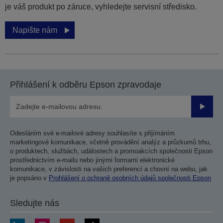
je váš produkt po záruce, vyhledejte servisní středisko.
Napište nám
Přihlášení k odběru Epson zpravodaje
Odesla
Odesláním své e-mailové adresy souhlasíte s přijímáním
marketingové komunikace, včetně provádění analýz a průzkumů trhu,
o produktech, službách, událostech a promoakcích společnosti Epson
prostřednictvím e-mailu nebo jinými formami elektronické
komunikace, v závislosti na vašich preferencí a chovní na webu, jak
je popsáno v
Prohlášení o ochraně osobních údajů společnosti Epson
Sledujte nás