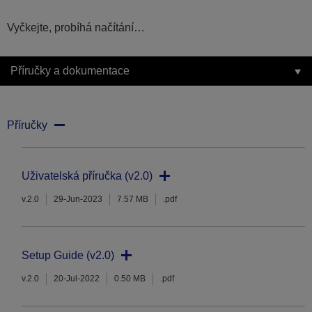
Vyčkejte, probíhá načítání…
Příručky a dokumentace
Příručky
Uživatelská příručka (v2.0)
v.2.0
29-Jun-2023
7.57 MB
.pdf
Setup Guide (v2.0)
v.2.0
20-Jul-2022
0.50 MB
.pdf