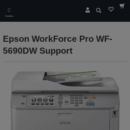
Skip
to
Hledat
main
Nabídka
content
Epson WorkForce Pro WF-
5690DW Support