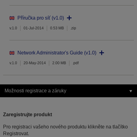
Příručka pro síť (v1.0)
v.1.0
01-Jul-2014
0.53 MB
.zip
Network Administrator's Guide (v1.0)
v.1.0
20-May-2014
2.00 MB
.pdf
Možnosti registrace a záruky
Zaregistrujte produkt
Pro registraci vašeho nového produktu klikněte na tlačítko
Registrovat.