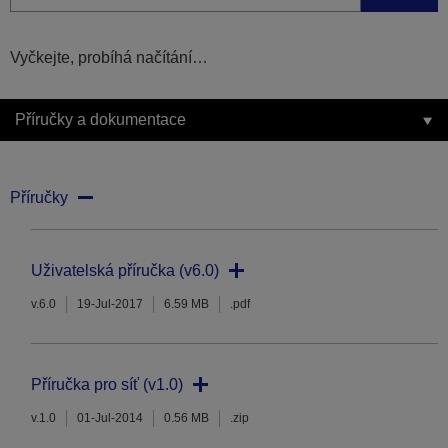
Vyčkejte, probíhá načítání…
Příručky a dokumentace
Příručky
Uživatelská příručka (v6.0)
v.6.0
19-Jul-2017
6.59 MB
.pdf
Příručka pro síť (v1.0)
v.1.0
01-Jul-2014
0.56 MB
.zip