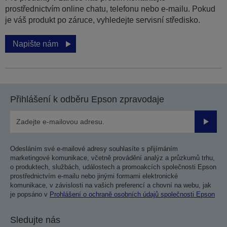
prostřednictvím online chatu, telefonu nebo e-mailu. Pokud
je váš produkt po záruce, vyhledejte servisní středisko.
Napište nám
Přihlášení k odběru Epson zpravodaje
Odesla
Odesláním své e-mailové adresy souhlasíte s přijímáním
marketingové komunikace, včetně provádění analýz a průzkumů trhu,
o produktech, službách, událostech a promoakcích společnosti Epson
prostřednictvím e-mailu nebo jinými formami elektronické
komunikace, v závislosti na vašich preferencí a chovní na webu, jak
je popsáno v
Prohlášení o ochraně osobních údajů společnosti Epson
Sledujte nás