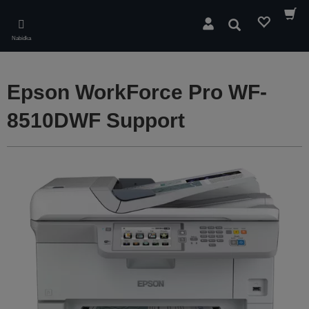
Skip
to
Hledat
main
Nabídka
content
Epson WorkForce Pro WF-
8510DWF Support