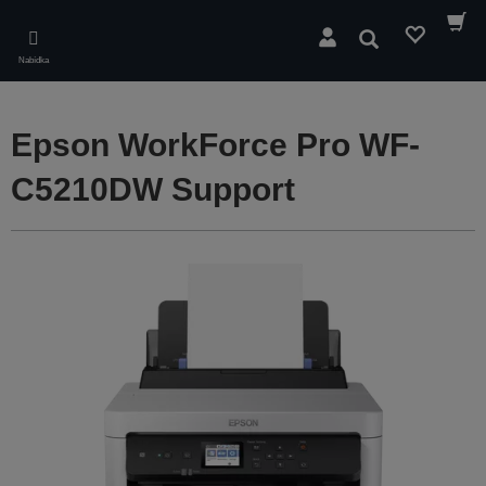
Skip
to
Hledat
main
Nabídka
content
Epson WorkForce Pro WF-
C5210DW Support