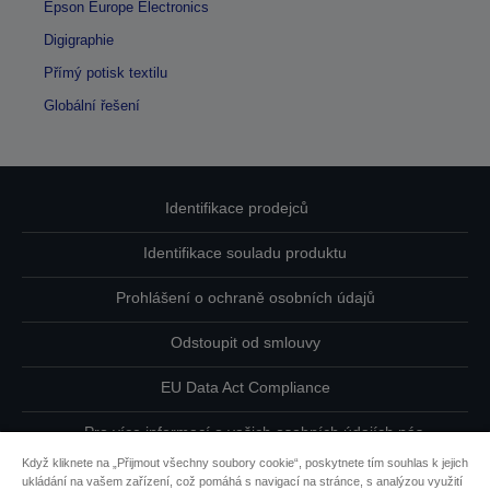
Epson Europe Electronics
Digigraphie
Přímý potisk textilu
Globální řešení
Identifikace prodejců
Identifikace souladu produktu
Prohlášení o ochraně osobních údajů
Odstoupit od smlouvy
EU Data Act Compliance
Pro více informací o vašich osobních údajích nás
kontaktujte
Když kliknete na „Přijmout všechny soubory cookie“, poskytnete tím souhlas k jejich
ukládání na vašem zařízení, což pomáhá s navigací na stránce, s analýzou využití