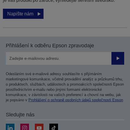
je váš produkt po záruce, vyhledejte servisní středisko.
Napište nám
Přihlášení k odběru Epson zpravodaje
Odesla
Odesláním své e-mailové adresy souhlasíte s přijímáním
marketingové komunikace, včetně provádění analýz a průzkumů trhu,
o produktech, službách, událostech a promoakcích společnosti Epson
prostřednictvím e-mailu nebo jinými formami elektronické
komunikace, v závislosti na vašich preferencí a chovní na webu, jak
je popsáno v
Prohlášení o ochraně osobních údajů společnosti Epson
Sledujte nás