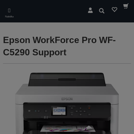
Skip
to
Hledat
main
Nabídka
content
Epson WorkForce Pro WF-
C5290 Support