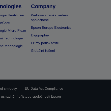
nologies
Company
ogie Heat-Free
Webová stránka vedení
společnosti
onCore
Epson Europe Electronics
ogie Micro Piezo
Digigraphie
vní Technologie
Přímý potisk textilu
lné technologie
Globální řešení
od smlouvy
EU Data Act Compliance
 usnadnění přístupu společnosti Epson