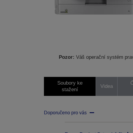
Pozor:
Váš operační systém prav
Soubory ke
Č
Videa
stažení
Doporučeno pro vás