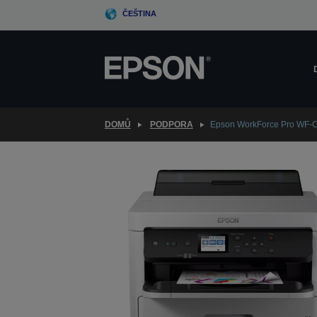
Skip
ČEŠTINA
to
main
content
DOMŮ
PODPORA
Epson WorkForce Pro WF