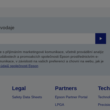
avodaje
Odesl
e s přijímáním marketingové komunikace, včetně provádění analýz
událostech a promoakcích společnosti Epson prostřednictvím e-
unikace, v závislosti na vašich preferencí a chovní na webu, jak je
 údajů společnosti Epson
Legal
Partners
Tech
Safety Data Sheets
Epson Partner Portal
Technol
LPGA
Precisi