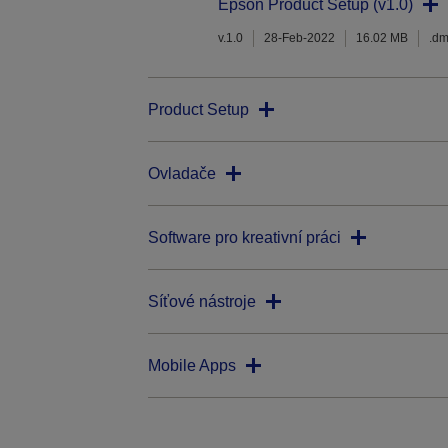
Epson Product Setup (v1.0)
v.1.0
28-Feb-2022
16.02 MB
.d
Product Setup
Ovladače
Software pro kreativní práci
Síťové nástroje
Mobile Apps