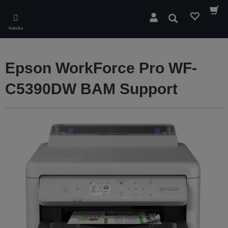
Skip
to
Hledat
main
Nabídka
content
Epson WorkForce Pro WF-
C5390DW BAM Support