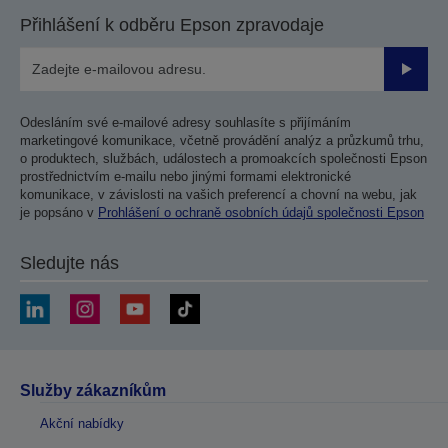
Přihlášení k odběru Epson zpravodaje
Odesla
Odesláním své e-mailové adresy souhlasíte s přijímáním
marketingové komunikace, včetně provádění analýz a průzkumů trhu,
o produktech, službách, událostech a promoakcích společnosti Epson
prostřednictvím e-mailu nebo jinými formami elektronické
komunikace, v závislosti na vašich preferencí a chovní na webu, jak
je popsáno v
Prohlášení o ochraně osobních údajů společnosti Epson
Sledujte nás
Služby zákazníkům
Akční nabídky