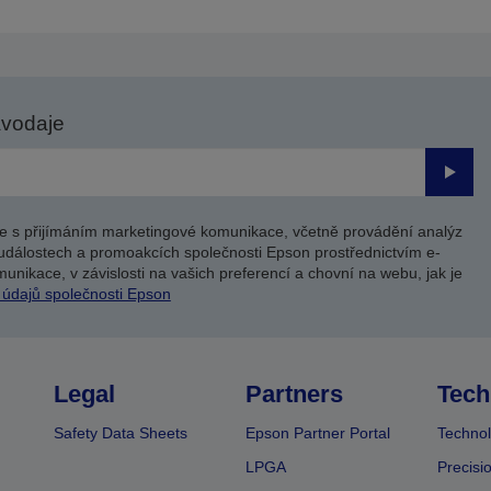
avodaje
Odesl
e s přijímáním marketingové komunikace, včetně provádění analýz
událostech a promoakcích společnosti Epson prostřednictvím e-
unikace, v závislosti na vašich preferencí a chovní na webu, jak je
 údajů společnosti Epson
Legal
Partners
Tech
Safety Data Sheets
Epson Partner Portal
Technol
LPGA
Precisi