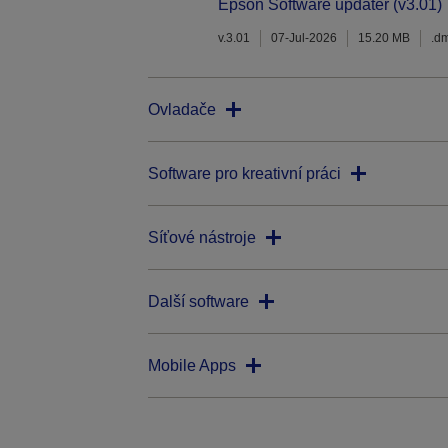
Epson Software updater (v3.01)
v.3.01
07-Jul-2026
15.20 MB
.d
Ovladače
Software pro kreativní práci
Síťové nástroje
Další software
Mobile Apps