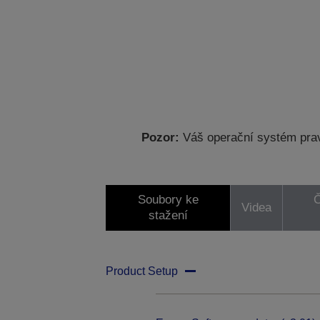
Pozor:
Váš operační systém prav
Soubory ke
Č
Videa
stažení
Product Setup