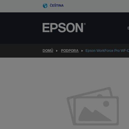
Skip
ČEŠTINA
to
main
content
DOMŮ
PODPORA
Epson WorkForce Pro WF