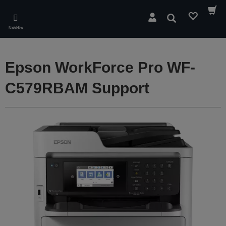
Skip
to
Hledat
main
Nabídka
content
Epson WorkForce Pro WF-
C579RBAM Support