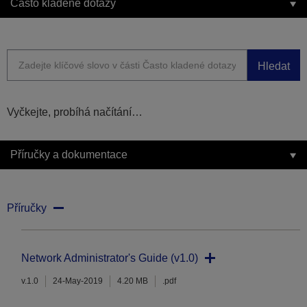
Často kladené dotazy
Hledat
Vyčkejte, probíhá načítání…
Příručky a dokumentace
Příručky
Network Administrator's Guide (v1.0)
v.1.0
24-May-2019
4.20 MB
.pdf