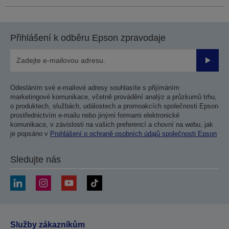
Přihlášení k odběru Epson zpravodaje
Odesla
Odesláním své e-mailové adresy souhlasíte s přijímáním
marketingové komunikace, včetně provádění analýz a průzkumů trhu,
o produktech, službách, událostech a promoakcích společnosti Epson
prostřednictvím e-mailu nebo jinými formami elektronické
komunikace, v závislosti na vašich preferencí a chovní na webu, jak
je popsáno v
Prohlášení o ochraně osobních údajů společnosti Epson
Sledujte nás
Služby zákazníkům