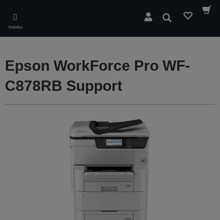
Skip
to
Hledat
main
Nabídka
content
Epson WorkForce Pro WF-
C878RB Support