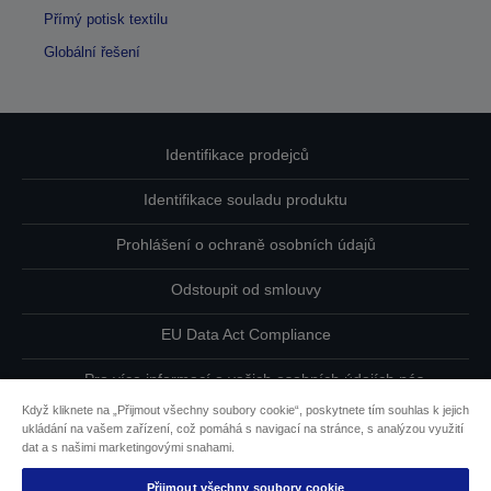
Přímý potisk textilu
Globální řešení
Identifikace prodejců
Identifikace souladu produktu
Prohlášení o ochraně osobních údajů
Odstoupit od smlouvy
EU Data Act Compliance
Pro více informací o vašich osobních údajích nás
kontaktujte
Když kliknete na „Přijmout všechny soubory cookie“, poskytnete tím souhlas k jejich
ukládání na vašem zařízení, což pomáhá s navigací na stránce, s analýzou využití
Informace o souborech cookie
dat a s našimi marketingovými snahami.
Přijmout všechny soubory cookie