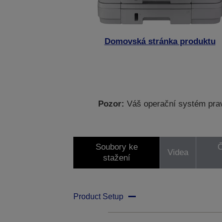
Domovská stránka produktu
Pozor:
Váš operační systém prav
Soubory ke
Č
Videa
stažení
Product Setup