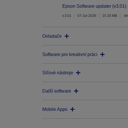
Epson Software updater (v3.01)
v.3.01
07-Jul-2026
15.20 MB
.d
Ovladače
Software pro kreativní práci
Síťové nástroje
Další software
Mobile Apps