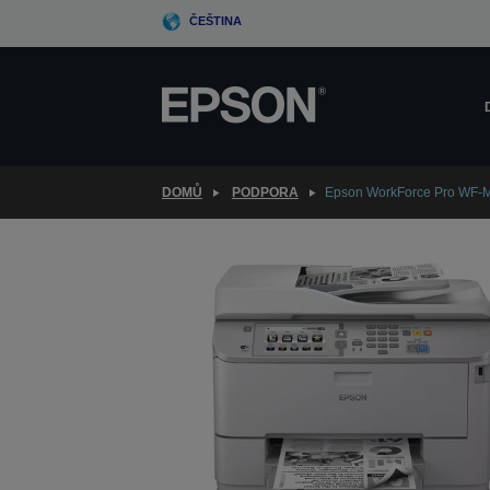
Skip
ČEŠTINA
to
main
content
DOMŮ
PODPORA
Epson WorkForce Pro WF