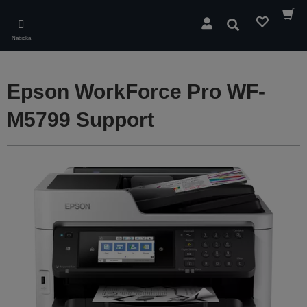
Skip
to
Hledat
main
Nabídka
content
Epson WorkForce Pro WF-
M5799 Support