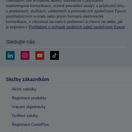
Odesláním své e-mailové adresy souhlasíte s přijímáním
marketingové komunikace, včetně provádění analýz a průzkumů trhu,
o produktech, službách, událostech a promoakcích společnosti Epson
prostřednictvím e-mailu nebo jinými formami elektronické
komunikace, v závislosti na vašich preferencí a chovní na webu, jak
je popsáno v
Prohlášení o ochraně osobních údajů společnosti Epson
Sledujte nás
Služby zákazníkům
Akční nabídky
Registrace produktu
Vrácení objednávky
Ověření záruky
Registrace CoverPlus