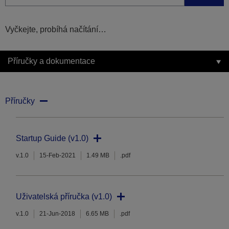
Vyčkejte, probíhá načítání…
Příručky a dokumentace
Příručky
Startup Guide (v1.0)
v.1.0
15-Feb-2021
1.49 MB
.pdf
Uživatelská příručka (v1.0)
v.1.0
21-Jun-2018
6.65 MB
.pdf