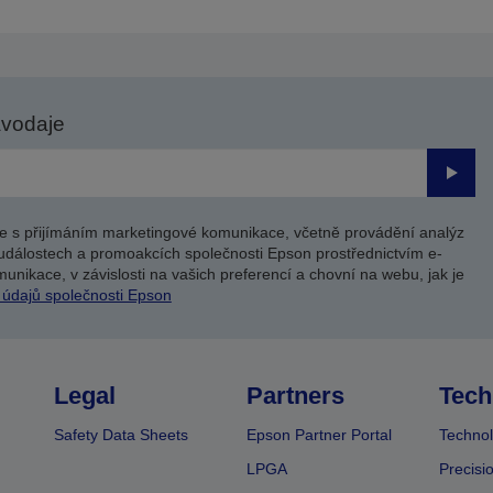
avodaje
Odesl
e s přijímáním marketingové komunikace, včetně provádění analýz
událostech a promoakcích společnosti Epson prostřednictvím e-
unikace, v závislosti na vašich preferencí a chovní na webu, jak je
 údajů společnosti Epson
Legal
Partners
Tech
Safety Data Sheets
Epson Partner Portal
Technol
LPGA
Precisi