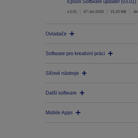
Epson Software updater (v3.01)
v.3.01
07-Jul-2026
15.20 MB
.d
Ovladače
Software pro kreativní práci
Síťové nástroje
Další software
Mobile Apps