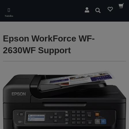
Skip
to
Hledat
main
Nabídka
content
Epson WorkForce WF-
2630WF Support