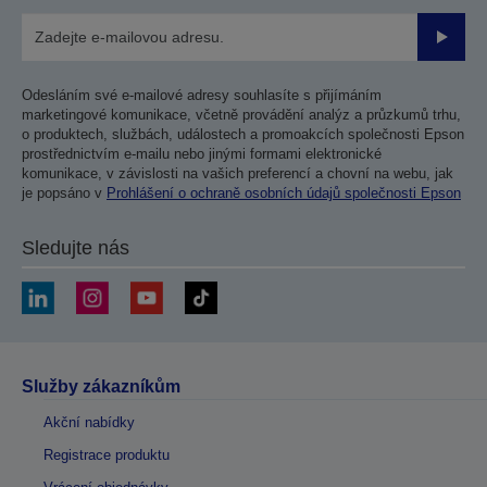
Odesla
Odesláním své e-mailové adresy souhlasíte s přijímáním
marketingové komunikace, včetně provádění analýz a průzkumů trhu,
o produktech, službách, událostech a promoakcích společnosti Epson
prostřednictvím e-mailu nebo jinými formami elektronické
komunikace, v závislosti na vašich preferencí a chovní na webu, jak
je popsáno v
Prohlášení o ochraně osobních údajů společnosti Epson
Sledujte nás
Služby zákazníkům
Akční nabídky
Registrace produktu