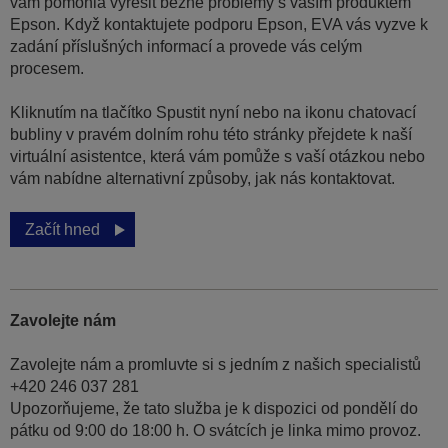
vám pomohla vyřešit běžné problémy s vaším produktem
Epson. Když kontaktujete podporu Epson, EVA vás vyzve k
zadání příslušných informací a provede vás celým
procesem.
Kliknutím na tlačítko Spustit nyní nebo na ikonu chatovací
bubliny v pravém dolním rohu této stránky přejdete k naší
virtuální asistentce, která vám pomůže s vaší otázkou nebo
vám nabídne alternativní způsoby, jak nás kontaktovat.
Začít hned
Zavolejte nám
Zavolejte nám a promluvte si s jedním z našich specialistů
+420 246 037 281
Upozorňujeme, že tato služba je k dispozici od pondělí do
pátku od 9:00 do 18:00 h. O svátcích je linka mimo provoz.