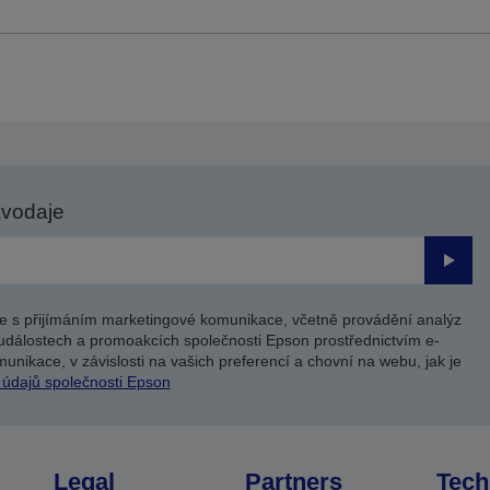
avodaje
Odesl
e s přijímáním marketingové komunikace, včetně provádění analýz
událostech a promoakcích společnosti Epson prostřednictvím e-
unikace, v závislosti na vašich preferencí a chovní na webu, jak je
 údajů společnosti Epson
Legal
Partners
Tech