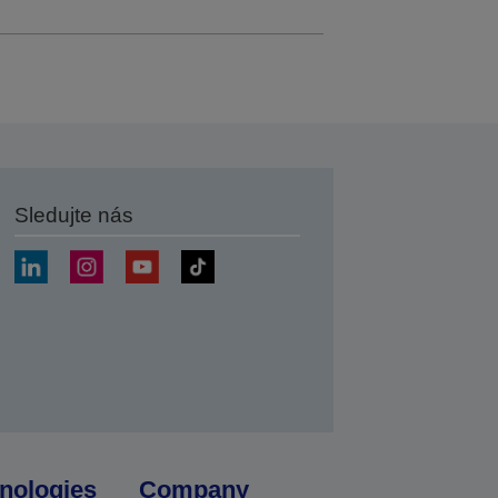
Sledujte nás
at
nologies
Company