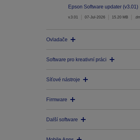
Epson Software updater (v3.01)
v.3.01
07-Jul-2026
15.20 MB
.d
Ovladače
Software pro kreativní práci
Síťové nástroje
Firmware
Další software
Mobile Apps