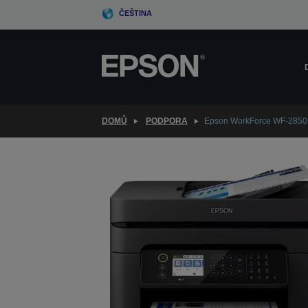
Skip
ČEŠTINA
to
main
content
DOMŮ
PODPORA
Epson WorkForce WF-285