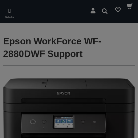
Skip
to
Hledat
main
Nabídka
content
Epson WorkForce WF-
2880DWF Support