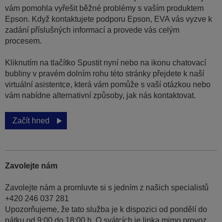
vám pomohla vyřešit běžné problémy s vaším produktem
Epson. Když kontaktujete podporu Epson, EVA vás vyzve k
zadání příslušných informací a provede vás celým
procesem.
Kliknutím na tlačítko Spustit nyní nebo na ikonu chatovací
bubliny v pravém dolním rohu této stránky přejdete k naší
virtuální asistentce, která vám pomůže s vaší otázkou nebo
vám nabídne alternativní způsoby, jak nás kontaktovat.
Začít hned
Zavolejte nám
Zavolejte nám a promluvte si s jedním z našich specialistů
+420 246 037 281
Upozorňujeme, že tato služba je k dispozici od pondělí do
pátku od 9:00 do 18:00 h. O svátcích je linka mimo provoz.