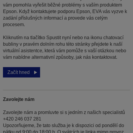
vám pomohla vyřešit běžné problémy s vaším produktem
Epson. Když kontaktujete podporu Epson, EVA vás vyzve k
zadání příslušných informací a provede vás celým
procesem.
Kliknutím na tlačítko Spustit nyní nebo na ikonu chatovací
bubliny v pravém dolním rohu této stránky přejdete k naší
virtuální asistentce, která vám pomůže s vaší otázkou nebo
vám nabídne alternativní způsoby, jak nás kontaktovat.
Začít hned
Zavolejte nám
Zavolejte nám a promluvte si s jedním z našich specialistů
+420 246 037 281
Upozorňujeme, že tato služba je k dispozici od pondělí do
pátku od 9:00 do 18:00 h. O svátcích je linka mimo provoz.