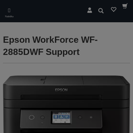
Skip
to
Hledat
main
Nabídka
content
Epson WorkForce WF-
2885DWF Support