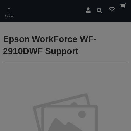
Skip
to
Hledat
main
Nabídka
content
Epson WorkForce WF-
2910DWF Support