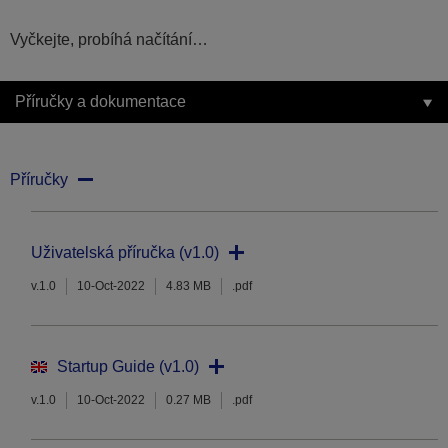
Vyčkejte, probíhá načítání…
Příručky a dokumentace
Příručky
Uživatelská příručka (v1.0)
v.1.0
10-Oct-2022
4.83 MB
.pdf
Startup Guide (v1.0)
v.1.0
10-Oct-2022
0.27 MB
.pdf