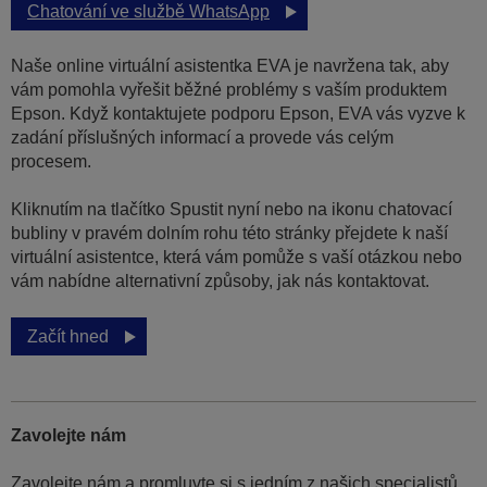
Chatování ve službě WhatsApp
Naše online virtuální asistentka EVA je navržena tak, aby
vám pomohla vyřešit běžné problémy s vaším produktem
Epson. Když kontaktujete podporu Epson, EVA vás vyzve k
zadání příslušných informací a provede vás celým
procesem.
Kliknutím na tlačítko Spustit nyní nebo na ikonu chatovací
bubliny v pravém dolním rohu této stránky přejdete k naší
virtuální asistentce, která vám pomůže s vaší otázkou nebo
vám nabídne alternativní způsoby, jak nás kontaktovat.
Začít hned
Zavolejte nám
Zavolejte nám a promluvte si s jedním z našich specialistů