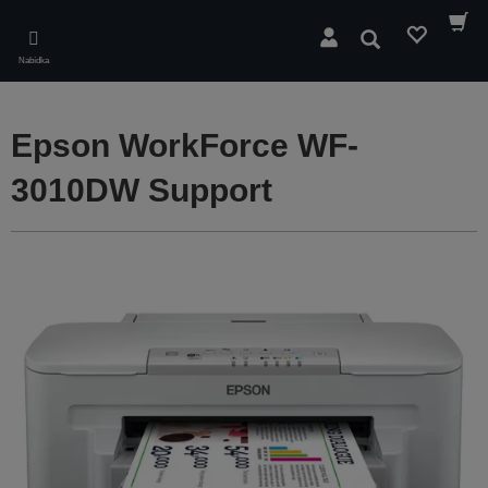
Skip
to
Hledat
main
Nabídka
content
Epson WorkForce WF-
3010DW Support