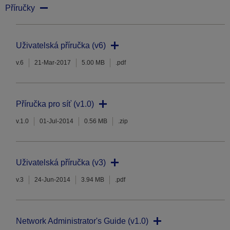
Příručky
Uživatelská příručka (v6)
v.6
21-Mar-2017
5.00 MB
.pdf
Příručka pro síť (v1.0)
v.1.0
01-Jul-2014
0.56 MB
.zip
Uživatelská příručka (v3)
v.3
24-Jun-2014
3.94 MB
.pdf
Network Administrator's Guide (v1.0)