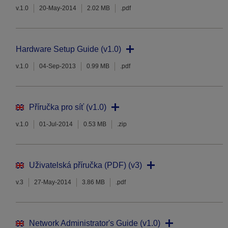
v.1.0
20-May-2014
2.02 MB
.pdf
Hardware Setup Guide (v1.0)
v.1.0
04-Sep-2013
0.99 MB
.pdf
Příručka pro síť (v1.0)
v.1.0
01-Jul-2014
0.53 MB
.zip
Uživatelská příručka (PDF) (v3)
v.3
27-May-2014
3.86 MB
.pdf
Network Administrator's Guide (v1.0)