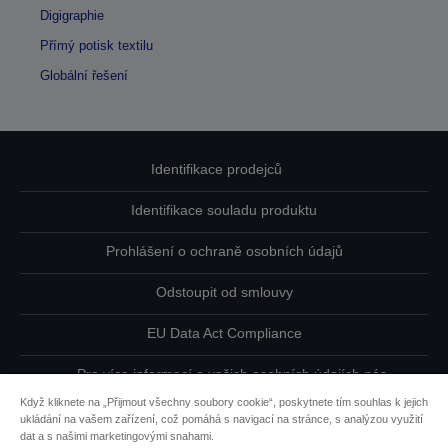
Digigraphie
Přímý potisk textilu
Globální řešení
Identifikace prodejců
Identifikace souladu produktu
Prohlášení o ochraně osobních údajů
Odstoupit od smlouvy
EU Data Act Compliance
Pro více informací o vašich osobních údajích nás
kontaktujte
Když kliknete na „Přijmout všechny soubory cookie“, poskytnete tím souhlas k jejich
ukládání na vašem zařízení, což pomáhá s navigací na stránce, s analýzou využití
Informace o souborech cookie
dat a s našimi marketingovými snahami.