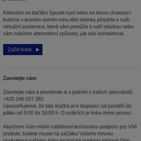
Kliknutím na tlačítko Spustit nyní nebo na ikonu chatovací
bubliny v pravém dolním rohu této stránky přejdete k naší
virtuální asistentce, která vám pomůže s vaší otázkou nebo
vám nabídne alternativní způsoby, jak nás kontaktovat.
Začít hned
Zavolejte nám
Zavolejte nám a promluvte si s jedním z našich specialistů
+420 246 037 281
Upozorňujeme, že tato služba je k dispozici od pondělí do
pátku od 9:00 do 18:00 h. O svátcích je linka mimo provoz.
Abychom Vám mohli nabídnout technickou podporu pro Váš
produkt, budete muset na začátku Vašeho hovoru
poskytnout našemu týmu technické podpory sériové číslo