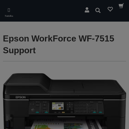
Skip
to
Hledat
main
Nabídka
content
Epson WorkForce WF-7515
Support