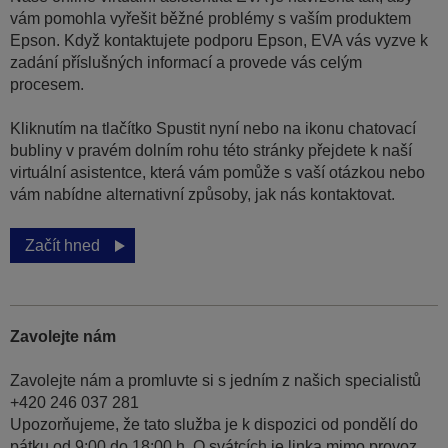
vám pomohla vyřešit běžné problémy s vaším produktem
Epson. Když kontaktujete podporu Epson, EVA vás vyzve k
zadání příslušných informací a provede vás celým
procesem.
Kliknutím na tlačítko Spustit nyní nebo na ikonu chatovací
bubliny v pravém dolním rohu této stránky přejdete k naší
virtuální asistentce, která vám pomůže s vaší otázkou nebo
vám nabídne alternativní způsoby, jak nás kontaktovat.
Začít hned
Zavolejte nám
Zavolejte nám a promluvte si s jedním z našich specialistů
+420 246 037 281
Upozorňujeme, že tato služba je k dispozici od pondělí do
pátku od 9:00 do 18:00 h. O svátcích je linka mimo provoz.