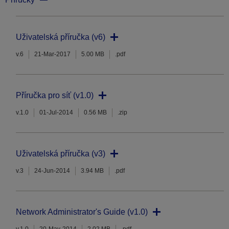
Uživatelská příručka (v6)
v.6
21-Mar-2017
5.00 MB
.pdf
Příručka pro síť (v1.0)
v.1.0
01-Jul-2014
0.56 MB
.zip
Uživatelská příručka (v3)
v.3
24-Jun-2014
3.94 MB
.pdf
Network Administrator's Guide (v1.0)