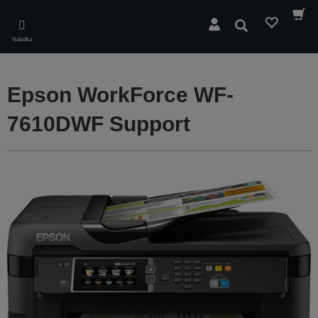
Skip
to
Hledat
main
Nabídka
content
Epson WorkForce WF-
7610DWF Support