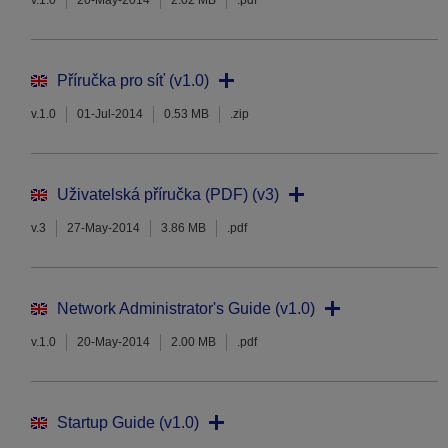
v.1.0
20-May-2014
2.02 MB
.pdf
Příručka pro síť (v1.0)
v.1.0
01-Jul-2014
0.53 MB
.zip
Uživatelská příručka (PDF) (v3)
v.3
27-May-2014
3.86 MB
.pdf
Network Administrator's Guide (v1.0)
v.1.0
20-May-2014
2.00 MB
.pdf
Startup Guide (v1.0)