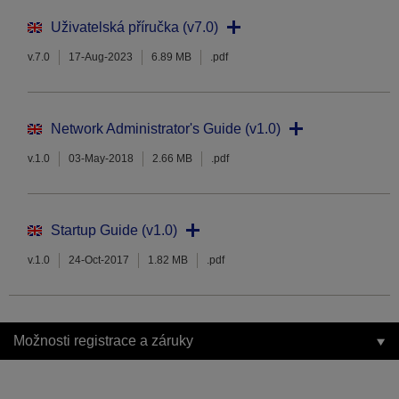
Uživatelská příručka (v7.0)
v.7.0
17-Aug-2023
6.89 MB
.pdf
Network Administrator's Guide (v1.0)
v.1.0
03-May-2018
2.66 MB
.pdf
Startup Guide (v1.0)
v.1.0
24-Oct-2017
1.82 MB
.pdf
Možnosti registrace a záruky