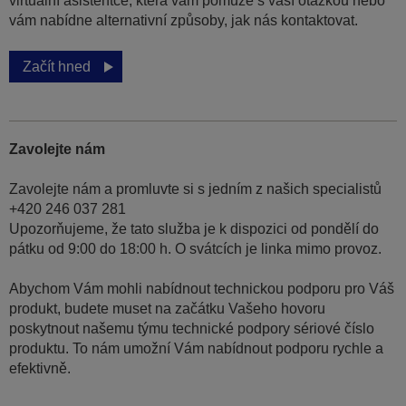
virtuální asistentce, která vám pomůže s vaší otázkou nebo
vám nabídne alternativní způsoby, jak nás kontaktovat.
Začít hned
Zavolejte nám
Zavolejte nám a promluvte si s jedním z našich specialistů
+420 246 037 281
Upozorňujeme, že tato služba je k dispozici od pondělí do
pátku od 9:00 do 18:00 h. O svátcích je linka mimo provoz.
Abychom Vám mohli nabídnout technickou podporu pro Váš
produkt, budete muset na začátku Vašeho hovoru
poskytnout našemu týmu technické podpory sériové číslo
produktu. To nám umožní Vám nabídnout podporu rychle a
efektivně.