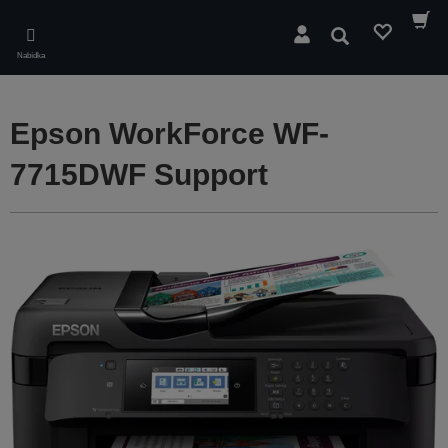
Skip
to
Hledat
main
Nabídka
content
Epson WorkForce WF-
7715DWF Support