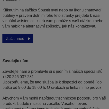
Kliknutím na tlačítko Spustit nyní nebo na ikonu chatovací
bubliny v pravém dolním rohu této stránky přejdete k naší
virtuální asistentce, která vám pomůže s vaší otázkou nebo
vám nabídne alternativní způsoby, jak nás kontaktovat.
Začít hned
Zavolejte nám
Zavolejte nám a promluvte si s jedním z našich specialistů
+420 246 037 281
Upozorňujeme, že tato služba je k dispozici od pondělí do
pátku od 9:00 do 18:00 h. O svátcích je linka mimo provoz.
Abychom Vám mohli nabídnout technickou podporu pro Váš
produkt, budete muset na začátku Vašeho hovoru
poskytnout našemu týmu technické podpory sériové číslo