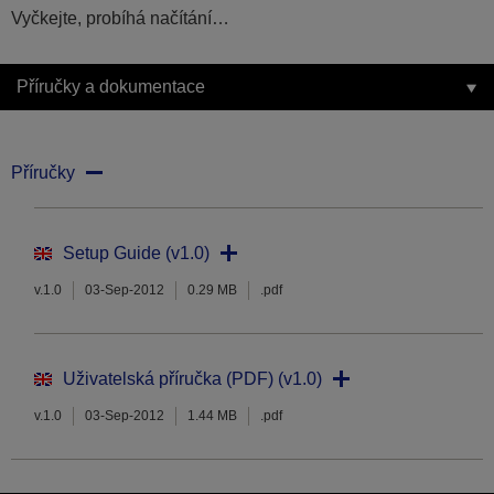
Vyčkejte, probíhá načítání…
Příručky a dokumentace
Příručky
Setup Guide (v1.0)
v.1.0
03-Sep-2012
0.29 MB
.pdf
Uživatelská příručka (PDF) (v1.0)
v.1.0
03-Sep-2012
1.44 MB
.pdf