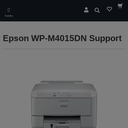
Skip
to
Hledat
main
Nabídka
content
Epson WP-M4015DN Support