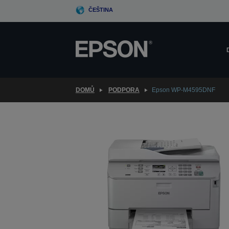
Skip
ČEŠTINA
to
main
content
DOMŮ
PODPORA
Epson WP-M4595DNF