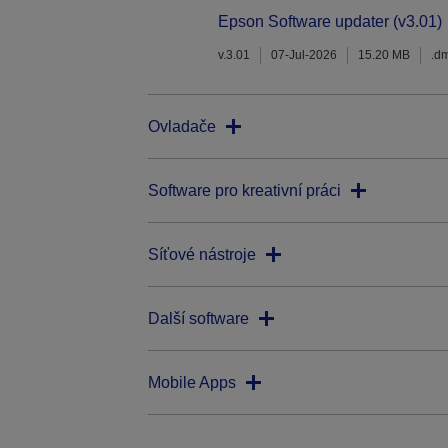
Epson Software updater (v3.01)
v.3.01
07-Jul-2026
15.20 MB
.d
Ovladače
Software pro kreativní práci
Síťové nástroje
Další software
Mobile Apps