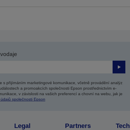
avodaje
Odesl
e s přijímáním marketingové komunikace, včetně provádění analýz
událostech a promoakcích společnosti Epson prostřednictvím e-
unikace, v závislosti na vašich preferencí a chovní na webu, jak je
 údajů společnosti Epson
Legal
Partners
Tech