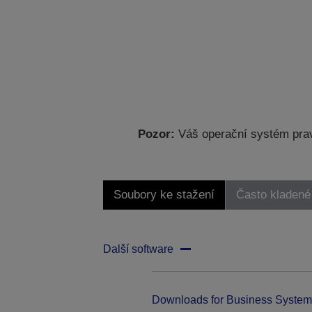
Pozor:
Váš operační systém prav
Soubory ke stažení
Často kladené
Další software
Downloads for Business System