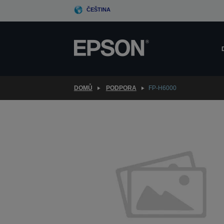
Skip
ČEŠTINA
to
main
content
DOMŮ
PODPORA
FP-H6000