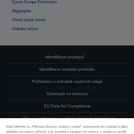
Epson Europe Electronics
Digigraphie
Přímý potisk textilu
Globální řešení
Identifikace prodejců
Identifikace souladu produktu
Prohlášení o ochraně osobních údajů
Odstoupit od smlouvy
EU Data Act Compliance
Pro více informací o vašich osobních údajích nás
kontaktujte
Když kliknete na „Přijmout všechny soubory cookie“, poskytnete tím souhlas k jejich
ukládání na vašem zařízení, což pomáhá s navigací na stránce, s analýzou využití