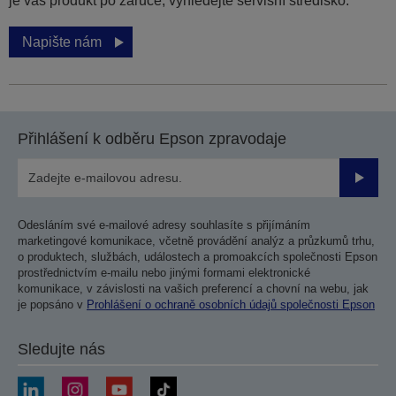
je váš produkt po záruce, vyhledejte servisní středisko.
Napište nám
Přihlášení k odběru Epson zpravodaje
Odesla
Odesláním své e-mailové adresy souhlasíte s přijímáním
marketingové komunikace, včetně provádění analýz a průzkumů trhu,
o produktech, službách, událostech a promoakcích společnosti Epson
prostřednictvím e-mailu nebo jinými formami elektronické
komunikace, v závislosti na vašich preferencí a chovní na webu, jak
je popsáno v
Prohlášení o ochraně osobních údajů společnosti Epson
Sledujte nás