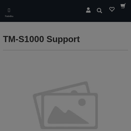
Skip
to
Hledat
main
Nabídka
content
TM-S1000 Support