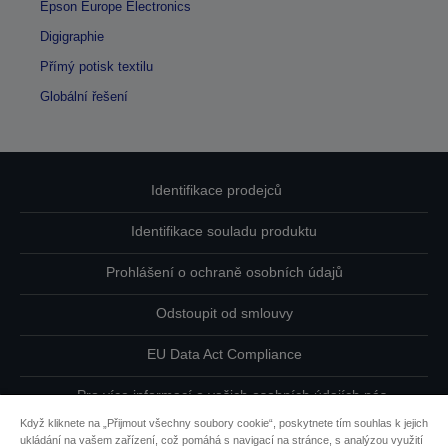
Epson Europe Electronics
Digigraphie
Přímý potisk textilu
Globální řešení
Identifikace prodejců
Identifikace souladu produktu
Prohlášení o ochraně osobních údajů
Odstoupit od smlouvy
EU Data Act Compliance
Pro více informací o vašich osobních údajích nás
kontaktujte
Když kliknete na „Přijmout všechny soubory cookie“, poskytnete tím souhlas k jejich
ukládání na vašem zařízení, což pomáhá s navigací na stránce, s analýzou využití