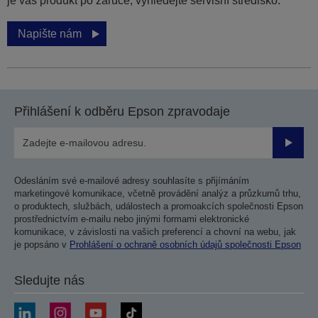
je váš produkt po záruce, vyhledejte servisní středisko.
Napište nám
Přihlášení k odběru Epson zpravodaje
Odesla
Odesláním své e-mailové adresy souhlasíte s přijímáním
marketingové komunikace, včetně provádění analýz a průzkumů trhu,
o produktech, službách, událostech a promoakcích společnosti Epson
prostřednictvím e-mailu nebo jinými formami elektronické
komunikace, v závislosti na vašich preferencí a chovní na webu, jak
je popsáno v
Prohlášení o ochraně osobních údajů společnosti Epson
Sledujte nás