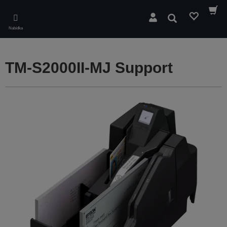
Skip
to
Hledat
main
Nabídka
content
TM-S2000II-MJ Support