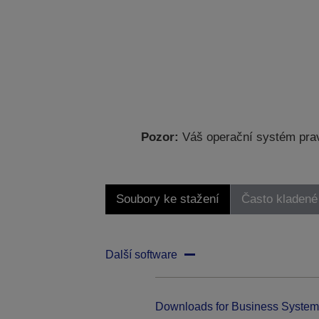
Pozor:
Váš operační systém prav
Soubory ke stažení
Často kladené
Další software
Downloads for Business System