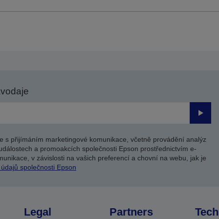
avodaje
Odesl
e s přijímáním marketingové komunikace, včetně provádění analýz
událostech a promoakcích společnosti Epson prostřednictvím e-
unikace, v závislosti na vašich preferencí a chovní na webu, jak je
 údajů společnosti Epson
Legal
Partners
Tech