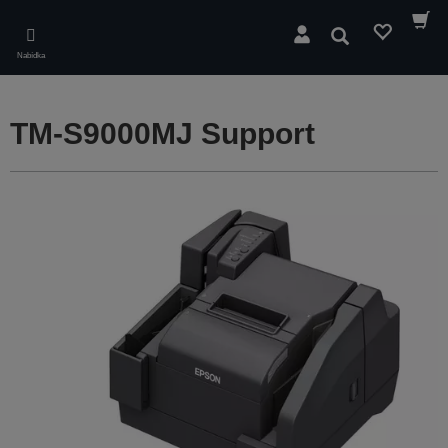
Skip
to
Hledat
main
Nabídka
content
TM-S9000MJ Support