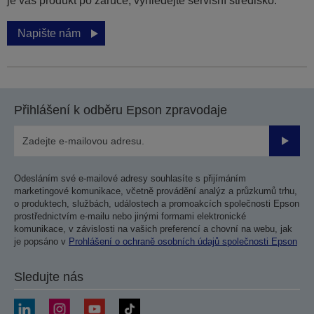
je váš produkt po záruce, vyhledejte servisní středisko.
Napište nám
Přihlášení k odběru Epson zpravodaje
Odesla
Odesláním své e-mailové adresy souhlasíte s přijímáním
marketingové komunikace, včetně provádění analýz a průzkumů trhu,
o produktech, službách, událostech a promoakcích společnosti Epson
prostřednictvím e-mailu nebo jinými formami elektronické
komunikace, v závislosti na vašich preferencí a chovní na webu, jak
je popsáno v
Prohlášení o ochraně osobních údajů společnosti Epson
Sledujte nás