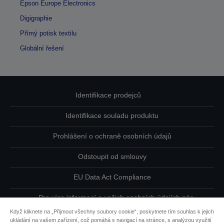
Epson Europe Electronics
Digigraphie
Přímý potisk textilu
Globální řešení
Identifikace prodejců
Identifikace souladu produktu
Prohlášení o ochraně osobních údajů
Odstoupit od smlouvy
EU Data Act Compliance
Pro více informací o vašich osobních údajích nás
kontaktujte
Když kliknete na „Přijmout všechny soubory cookie“, poskytnete tím souhlas k jejich
ukládání na vašem zařízení, což pomáhá s navigací na stránce, s analýzou využití