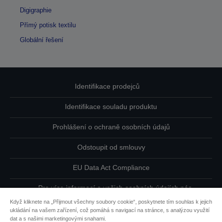
Digigraphie
Přímý potisk textilu
Globální řešení
Identifikace prodejců
Identifikace souladu produktu
Prohlášení o ochraně osobních údajů
Odstoupit od smlouvy
EU Data Act Compliance
Pro více informací o vašich osobních údajích nás
kontaktujte
Když kliknete na „Přijmout všechny soubory cookie“, poskytnete tím souhlas k jejich
ukládání na vašem zařízení, což pomáhá s navigací na stránce, s analýzou využití
Informace o souborech cookie
dat a s našimi marketingovými snahami.