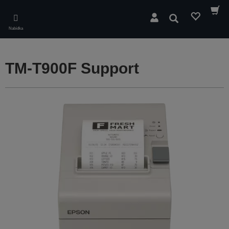
Skip
to
Hledat
main
Nabídka
content
TM-T900F Support