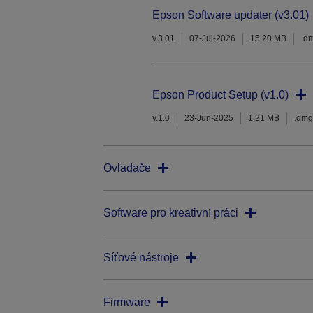
Epson Software updater (v3.01)
v.3.01
07-Jul-2026
15.20 MB
.d
Epson Product Setup (v1.0)
v.1.0
23-Jun-2025
1.21 MB
.dmg
Ovladače
Software pro kreativní práci
Síťové nástroje
Firmware