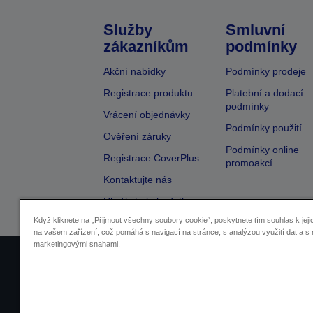
Služby
Smluvní
zákazníkům
podmínky
Akční nabídky
Podmínky prodeje
Registrace produktu
Platební a dodací
podmínky
Vrácení objednávky
Podmínky použití
Ověření záruky
Podmínky online
Registrace CoverPlus
promoakcí
Kontaktujte nás
Hledání obchodníka
Když kliknete na „Přijmout všechny soubory cookie“, poskytnete tím souhlas k jeji
na vašem zařízení, což pomáhá s navigací na stránce, s analýzou využití dat a s 
marketingovými snahami.
Identifikace prodejců
Identifikace sou
Pro více informací o vašich osobních ú