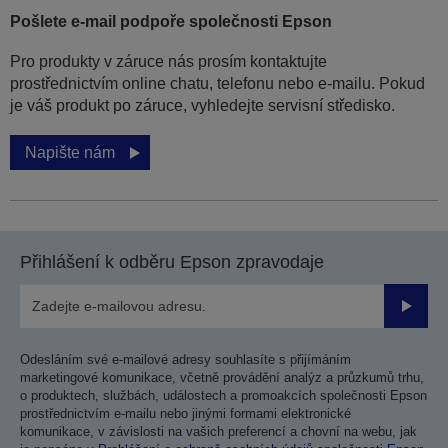
Pošlete e-mail podpoře společnosti Epson
Pro produkty v záruce nás prosím kontaktujte
prostřednictvím online chatu, telefonu nebo e-mailu. Pokud
je váš produkt po záruce, vyhledejte servisní středisko.
Napište nám
Přihlášení k odběru Epson zpravodaje
Odesla
Odesláním své e-mailové adresy souhlasíte s přijímáním
marketingové komunikace, včetně provádění analýz a průzkumů trhu,
o produktech, službách, událostech a promoakcích společnosti Epson
prostřednictvím e-mailu nebo jinými formami elektronické
komunikace, v závislosti na vašich preferencí a chovní na webu, jak