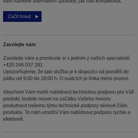
vám nabídne alternativní způsoby, jak nás kontaktovat.
Začít hned
Zavolejte nám
Zavolejte nám a promluvte si s jedním z našich specialistů
+420 246 037 281
Upozorňujeme, že tato služba je k dispozici od pondělí do
pátku od 9:00 do 18:00 h. O svátcích je linka mimo provoz.
Abychom Vám mohli nabídnout technickou podporu pro Váš
produkt, budete muset na začátku Vašeho hovoru
poskytnout našemu týmu technické podpory sériové číslo
produktu. To nám umožní Vám nabídnout podporu rychle a
efektivně.