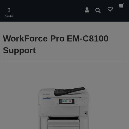
Skip
to
Hledat
main
Nabídka
content
WorkForce Pro EM-C8100
Support