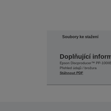
Soubory ke stažení
Doplňující infor
Epson Discproducer™ PP-100II
Přehled údajů / brožura
Stáhnout PDF