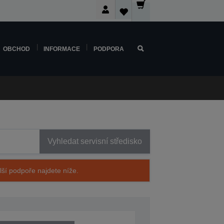
OBCHOD
INFORMACE
PODPORA
Vyhledat servisní středisko
alší podpoře najdete níže.