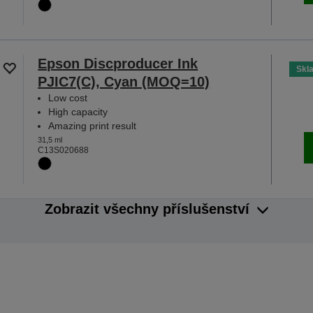
Epson Discproducer Ink
Skl
PJIC7(C), Cyan (MOQ=10)
Low cost
High capacity
Amazing print result
31,5 ml
C13S020688
Zobrazit všechny příslušenství