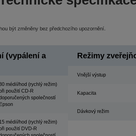
hou být změněny bez předchozího upozornění.
í (vypálení a
Režimy zveřejňo
Vnější výstup
30 médií/hod (rychlý režim)
při použití CD-R
Kapacita
doporučených společností
Epson
Dávkový režim
15 médií/hod (rychlý režim)
při použití DVD-R
doporučených společností