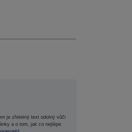
m je zřetelný text odolný vůči
ánky a o tom, jak co nejlépe
pageyield