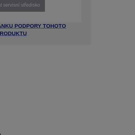
 servisní středisko
RÁNKU PODPORY TOHOTO
RODUKTU
e