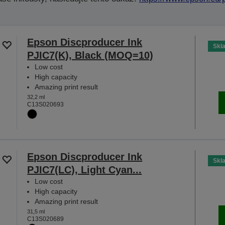
Epson Discproducer Ink
Skl
PJIC7(K), Black (MOQ=10)
Low cost
High capacity
Amazing print result
32,2 ml
C13S020693
Epson Discproducer Ink
Skl
PJIC7(LC), Light Cyan...
Low cost
High capacity
Amazing print result
31,5 ml
C13S020689