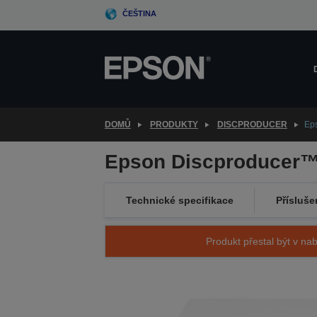
Skip
ČEŠTINA
to
main
content
DOMŮ
PRODUKTY
DISCPRODUCER
Ep
Epson Discproducer™
Technické specifikace
Přísluše
Produkt přestal být v nab