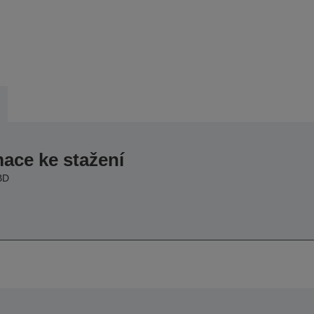
mace ke stažení
BD