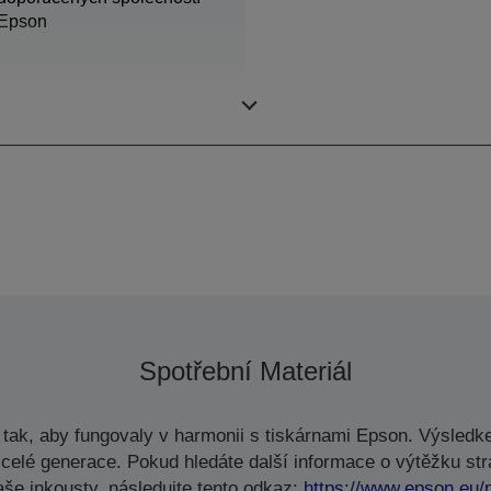
Epson
8 médií/hod
Spotřební Materiál
tak, aby fungovaly v harmonii s tiskárnami Epson. Výsledke
celé generace. Pokud hledáte další informace o výtěžku str
aše inkousty, následujte tento odkaz:
https://www.epson.eu/