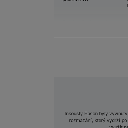
Rychlost čtení a potisku
disků Blu-ray
Inkousty Epson byly vyvinuty 
rozmazání, který vydrží po 
využít n