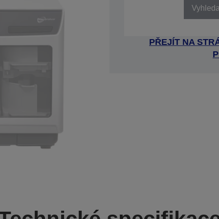
Vyhledat
PŘEJÍT NA ST
P
Technické specifikac