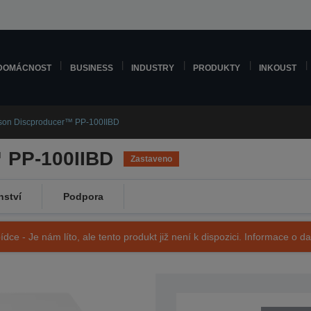
DOMÁCNOST
BUSINESS
INDUSTRY
PRODUKTY
INKOUST
son Discproducer™ PP-100IIBD
 PP-100IIBD
Zastaveno
nství
Podpora
ídce - Je nám líto, ale tento produkt již není k dispozici. Informace o d
SKU: C11CD37121