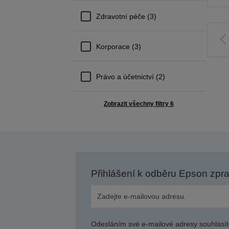
Zdravotní péče (3)
J
Korporace (3)
p
Právo a účetnictví (2)
s
Zobrazit všechny filtry 6
Přihlášení k odběru Epson zpr
Odesláním své e-mailové adresy souhlasít