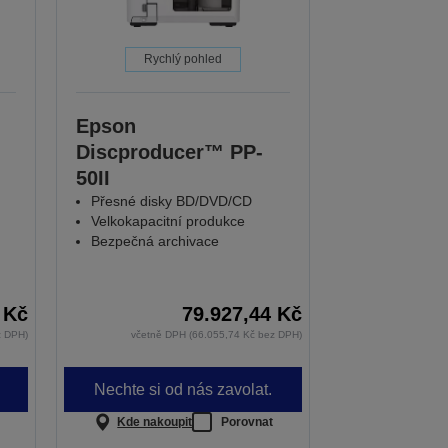
Rychlý pohled
Epson
Discproducer™ PP-
50II
Přesné disky BD/DVD/CD
Velkokapacitní produkce
Bezpečná archivace
 Kč
79.927,44 Kč
z DPH)
včetně DPH (66.055,74 Kč bez DPH)
Nechte si od nás zavolat.
Kde nakoupit
Porovnat