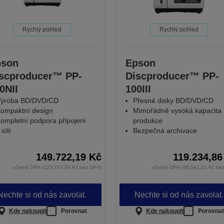
Rychlý pohled
Rychlý pohled
pson
Epson
scproducer™ PP-
Discproducer™ PP-
0NII
100III
ýroba BD/DVD/CD
Přesné disky BD/DVD/CD
ompaktní design
Mimořádně vysoká kapacita
ompletní podpora připojení
produkce
 síti
Bezpečná archivace
149.722,19 Kč
119.234,86
včetně DPH (123.737,34 Kč bez DPH)
včetně DPH (98.541,21 Kč be
Nechte si od nás zavolat.
Nechte si od nás zavolat.
Kde nakoupit
Porovnat
Kde nakoupit
Porovnat