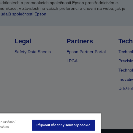
událostech a promoakcích společnosti Epson prostřednictvím e-
unikace, v závislosti na vašich preferencí a chovní na webu, jak je
 údajů společnosti Epson
Legal
Partners
Tech
Safety Data Sheets
Epson Partner Portal
Technol
LPGA
Precisi
Technol
Inovati
Udržite
ch ukládání
Přijmout všechny soubory cookie
našimi