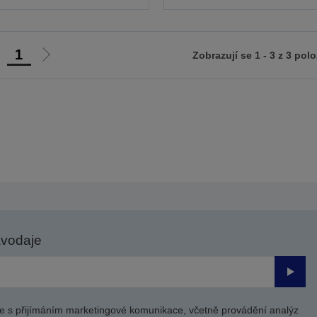
1
Zobrazují se 1 - 3 z 3 pol
ít
Jít
na
na
ředchozí
další
tranu
stranu
avodaje
Odesl
e s přijímáním marketingové komunikace, včetně provádění analýz