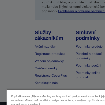
a průzkumů trhu, o produktech, službách, 
mailu nebo jinými formami elektronické kom
popsáno v
Prohlášení o ochraně osobních
Služby
Smluvní
zákazníkům
podmínky
Akční nabídky
Podmínky prodeje
Registrace produktu
Platební a dodací
podmínky
Vrácení objednávky
Podmínky použití
Ověření záruky
Podmínky online
Registrace CoverPlus
promoakcí
Kontaktujte nás
Hledání obchodníka
Když kliknete na „Přijmout všechny soubory cookie“, poskytnete tím souhlas k jeji
na vašem zařízení, což pomáhá s navigací na stránce, s analýzou využití dat a s 
marketingovými snahami.