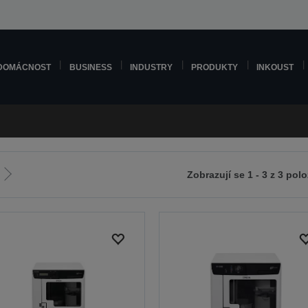
DOMÁCNOST
BUSINESS
INDUSTRY
PRODUKTY
INKOUST
Zobrazují se 1 - 3 z 3 pol
Jít
na
zí
další
stranu