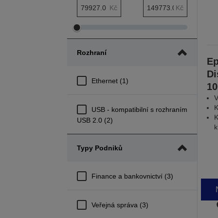
Minimální rozsah Cena
Maximální rozsah Cena
Kč
Kč
Upravit
Upravit
minimální
maximální
Rozhraní
rozsah
rozsah
E
Cena
Cena
Di
Ethernet (1)
10
V
K
USB - kompatibilní s rozhraním
K
USB 2.0 (2)
k
Typy Podniků
Finance a bankovnictví (3)
Veřejná správa (3)