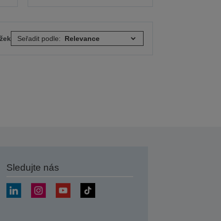
ožek
Seřadit podle:
Sledujte nás
at