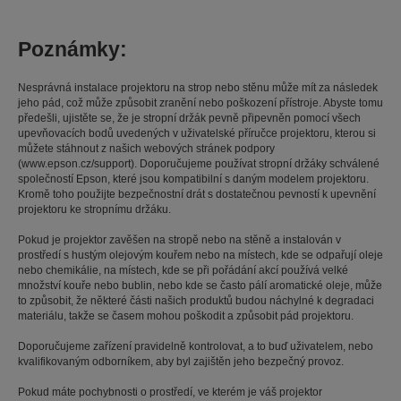
Poznámky:
Nesprávná instalace projektoru na strop nebo stěnu může mít za následek
jeho pád, což může způsobit zranění nebo poškození přístroje. Abyste tomu
předešli, ujistěte se, že je stropní držák pevně připevněn pomocí všech
upevňovacích bodů uvedených v uživatelské příručce projektoru, kterou si
můžete stáhnout z našich webových stránek podpory
(www.epson.cz/support). Doporučujeme používat stropní držáky schválené
společností Epson, které jsou kompatibilní s daným modelem projektoru.
Kromě toho použijte bezpečnostní drát s dostatečnou pevností k upevnění
projektoru ke stropnímu držáku.
Pokud je projektor zavěšen na stropě nebo na stěně a instalován v
prostředí s hustým olejovým kouřem nebo na místech, kde se odpařují oleje
nebo chemikálie, na místech, kde se při pořádání akcí používá velké
množství kouře nebo bublin, nebo kde se často pálí aromatické oleje, může
to způsobit, že některé části našich produktů budou náchylné k degradaci
materiálu, takže se časem mohou poškodit a způsobit pád projektoru.
Doporučujeme zařízení pravidelně kontrolovat, a to buď uživatelem, nebo
kvalifikovaným odborníkem, aby byl zajištěn jeho bezpečný provoz.
Pokud máte pochybnosti o prostředí, ve kterém je váš projektor