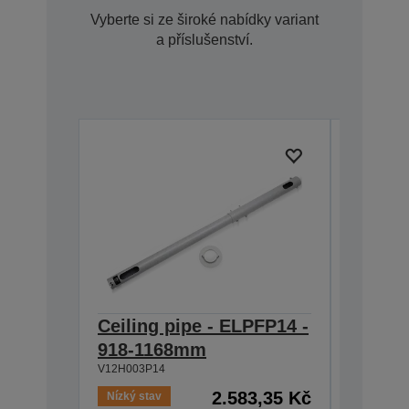
Vyberte si ze široké nabídky variant
a příslušenství.
Ceiling pipe - ELPFP14 -
Ceilin
918-1168mm
668-9
V12H003P14
V12H003P
2.583,35 Kč
Nízký stav
Skladem