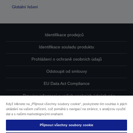
Globální řešení
Identifikace prodejců
Identifikace souladu produktu
Prohlášení o ochraně osobních údajů
Odstoupit od smlouvy
EU Data Act Compliance
Pro více informací o vašich osobních údajích nás
kontaktujte
Když kliknete na „Přijmout všechny soubory cookie“, poskytnete tím souhlas k jejich
ukládání na vašem zařízení, což pomáhá s navigací na stránce, s analýzou využití
Informace o souborech cookie
dat a s našimi marketingovými snahami.
Přijmout všechny soubory cookie
Závazek usnadnění přístupu společnosti Epson