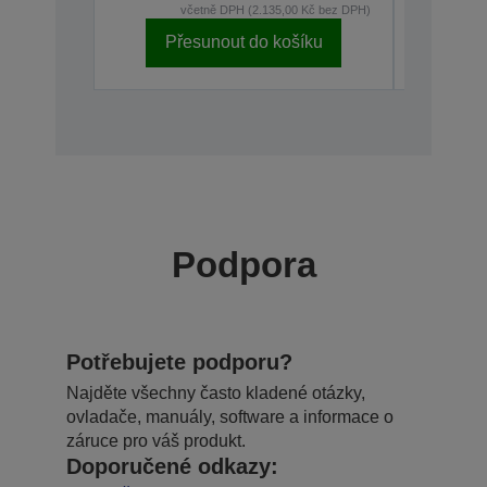
včetně DPH (2.135,00 Kč bez DPH)
v
Přesunout do košíku
Př
Podpora
Potřebujete podporu?
Najděte všechny často kladené otázky,
ovladače, manuály, software a informace o
záruce pro váš produkt.
Doporučené odkazy: