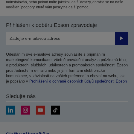
nainstalován, nebo pokud máte jakékoli další dotazy, obraťte se na naše
oddělení podpory, které vám poskytne další pomoc.
Přihlášení k odběru Epson zpravodaje
Odesla
Odesláním své e-mailové adresy souhlasíte s přijímáním
marketingové komunikace, včetně provádění analýz a průzkumů trhu,
o produktech, službách, událostech a promoakcích společnosti Epson
prostřednictvím e-mailu nebo jinými formami elektronické
komunikace, v závislosti na vašich preferencí a chovní na webu, jak
je popsáno v
Prohlášení o ochraně osobních údajů společnosti Epson
Sledujte nás