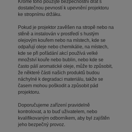
Kromě toho použijte bezpečnostní drát s
dostatečnou pevností k upevnění projektoru
ke stropnímu držáku.
Pokud je projektor zavěšen na stropě nebo na
stěně a instalován v prostředí s hustým
olejovým kouřem nebo na místech, kde se
odpařují oleje nebo chemikálie, na místech,
kde se při pořádání akcí používá velké
množství kouře nebo bublin, nebo kde se
často pálí aromatické oleje, může to způsobit,
že některé části našich produktů budou
náchylné k degradaci materiálu, takže se
časem mohou poškodit a způsobit pád
projektoru.
Doporučujeme zařízení pravidelně
kontrolovat, a to buď uživatelem, nebo
kvalifikovaným odborníkem, aby byl zajištěn
jeho bezpečný provoz.