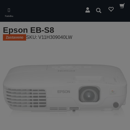
Skip
to
Hledat
main
Nabídka
content
Epson EB-S8
SKU: V11H309040LW
Zastaveno