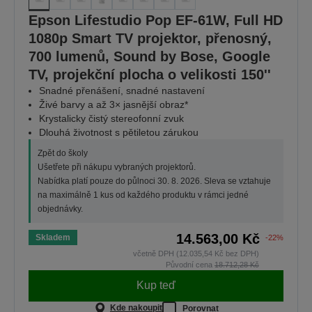
Epson Lifestudio Pop EF-61W, Full HD
1080p Smart TV projektor, přenosný,
700 lumenů, Sound by Bose, Google
TV, projekční plocha o velikosti 150''
Snadné přenášení, snadné nastavení
Živé barvy a až 3× jasnější obraz*
Krystalicky čistý stereofonní zvuk
Dlouhá životnost s pětiletou zárukou
Zpět do školy
Ušetřete při nákupu vybraných projektorů.
Nabídka platí pouze do půlnoci 30. 8. 2026. Sleva se vztahuje
na maximálně 1 kus od každého produktu v rámci jedné
objednávky.
14.563,00 Kč
Skladem
-22%
včetně DPH (12.035,54 Kč bez DPH)
Původní cena
18.712,28 Kč
Kup teď
Kde nakoupit
Porovnat