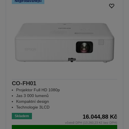
Nejprodávanější
CO-FH01
Projektor Full HD 1080p
Jas 3 000 lumenů
Kompaktní design
Technologie 3LCD
16.044,88 Kč
Skladem
včetně DPH (13.260,23 Kč bez DPH)