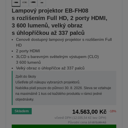
Lampový projektor EB-FH08
s rozlišením Full HD, 2 porty HDMI,
3 600 lumenů, velký obraz
s úhlopříčkou až 337 palců
Cenově dostupný lampový projektor s rozlišením Full
HD
2 porty HDMI
3LCD s barevným světelným výstupem (CLO)
3 600 lumenů
Velký obraz o úhlopříčce až 337 palců
Zpět do školy
Ušetřete při nákupu vybraných projektorů.
Nabídka platí pouze do půlnoci 30. 8. 2026. Sleva se vztahuje
na maximálně 1 kus od každého produktu v rámci jedné
objednávky.
14.563,00 Kč
Skladem
-18%
včetně DPH (12.035,54 Kč bez DPH)
Původní cena
17.873,99 Kč