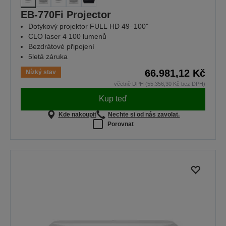
EB-770Fi Projector
Dotykový projektor FULL HD 49–100"
CLO laser 4 100 lumenů
Bezdrátové připojení
5letá záruka
66.981,12 Kč
Nízký stav
včetně DPH (55.356,30 Kč bez DPH)
Kup teď
Kde nakoupit
Nechte si od nás zavolat.
Porovnat