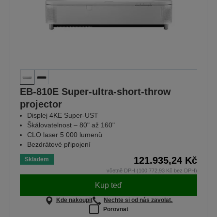
EB-810E Super-ultra-short-throw
projector
Displej 4KE Super-UST
Škálovatelnost –⁠ 80" až 160"
CLO laser 5 000 lumenů
Bezdrátové připojení
121.935,24 Kč
Skladem
včetně DPH (100.772,93 Kč bez DPH)
Kup teď
Kde nakoupit
Nechte si od nás zavolat.
Porovnat