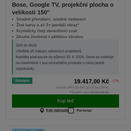
Bose, Google TV, projekční plocha o
velikosti 150''
Snadné přenášení, snadné nastavení
Živé barvy a až 3× jasnější obraz*
Krystalicky čistý stereofonní zvuk
Dlouhá životnost s pětiletou zárukou
Zpět do školy
Ušetřete při nákupu vybraných projektorů.
Nabídka platí pouze do půlnoci 30. 8. 2026. Sleva se vztahuje
na maximálně 1 kus od každého produktu v rámci jedné
objednávky.
19.417,00 Kč
Skladem
-17%
včetně DPH (16.047,11 Kč bez DPH)
Původní cena
23.452,99 Kč
Kup teď
Kde nakoupit
Porovnat