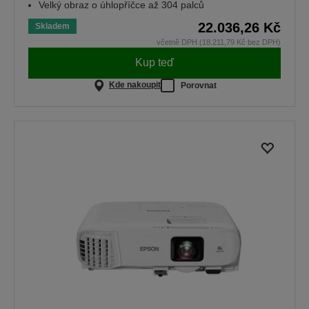
Velký obraz o úhlopříčce až 304 palců
22.036,26 Kč
Skladem
včetně DPH (18.211,79 Kč bez DPH)
Kup teď
Kde nakoupit
Porovnat