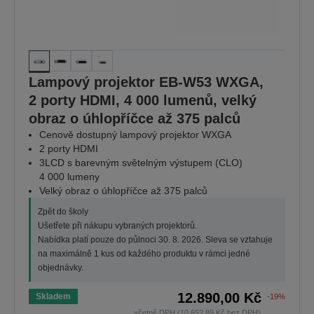
Lampový projektor EB-W53 WXGA,
2 porty HDMI, 4 000 lumenů, velký
obraz o úhlopříčce až 375 palců
Cenově dostupný lampový projektor WXGA
2 porty HDMI
3LCD s barevným světelným výstupem (CLO)
4 000 lumeny
Velký obraz o úhlopříčce až 375 palců
Zpět do školy
Ušetřete při nákupu vybraných projektorů.
Nabídka platí pouze do půlnoci 30. 8. 2026. Sleva se vztahuje
na maximálně 1 kus od každého produktu v rámci jedné
objednávky.
12.890,00 Kč
Skladem
-19%
včetně DPH (10.652,89 Kč bez DPH)