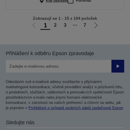
Kde nakoupit
Porovnat
Zobrazují se 1 - 15 z 104 položek
1
2
3
⋯
7
Jít
Jít
na
na
předchozí
další
stranu
stranu
Přihlášení k odběru Epson zpravodaje
Odesla
Odesláním své e-mailové adresy souhlasíte s přijímáním
marketingové komunikace, včetně provádění analýz a průzkumů trhu,
o produktech, službách, událostech a promoakcích společnosti Epson
prostřednictvím e-mailu nebo jinými formami elektronické
komunikace, v závislosti na vašich preferencí a chovní na webu, jak
je popsáno v
Prohlášení o ochraně osobních údajů společnosti Epson
Sledujte nás