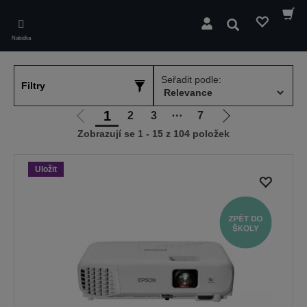
Skip
to
Hledat
main
Nabídka
content
Seřadit podle:
Filtry
1
2
3
⋯
7
Jít
Jít
Zobrazují se 1 - 15 z 104 položek
na
na
předchozí
další
stranu
stranu
Uložit