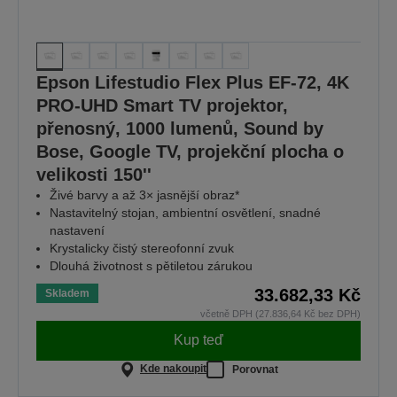
Epson Lifestudio Flex Plus EF-72, 4K
PRO-UHD Smart TV projektor,
přenosný, 1000 lumenů, Sound by
Bose, Google TV, projekční plocha o
velikosti 150''
Živé barvy a až 3× jasnější obraz*
Nastavitelný stojan, ambientní osvětlení, snadné
nastavení
Krystalicky čistý stereofonní zvuk
Dlouhá životnost s pětiletou zárukou
33.682,33 Kč
Skladem
včetně DPH (27.836,64 Kč bez DPH)
Kup teď
Kde nakoupit
Porovnat