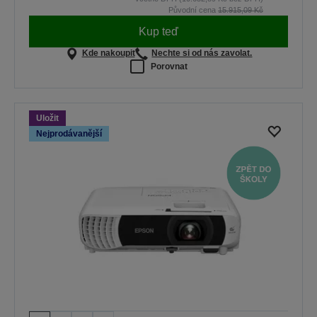
Původní cena
15.915,09 Kč
Kup teď
Kde nakoupit
Nechte si od nás zavolat.
Porovnat
Uložit
Nejprodávanější