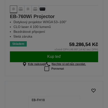
EB-760Wi Projector
Dotykový projektor WXGA 53–100"
CLO laser 4 100 lumenů
Bezdrátové připojení
5letá záruka
59.286,54 Kč
Skladem
včetně DPH (48.997,14 Kč bez DPH)
Kup teď
Kde nakoupit
Nechte si od nás zavolat.
Porovnat