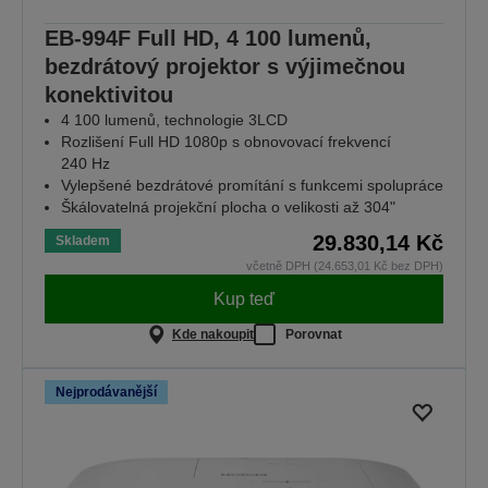
EB-994F Full HD, 4 100 lumenů,
bezdrátový projektor s výjimečnou
konektivitou
4 100 lumenů, technologie 3LCD
Rozlišení Full HD 1080p s obnovovací frekvencí
240 Hz
Vylepšené bezdrátové promítání s funkcemi spolupráce
Škálovatelná projekční plocha o velikosti až 304"
29.830,14 Kč
Skladem
včetně DPH (24.653,01 Kč bez DPH)
Kup teď
Kde nakoupit
Porovnat
Nejprodávanější