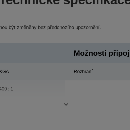
hou být změněny bez předchozího upozornění.
Možnosti připoje
XGA
Rozhraní
400 : 1
170 W, 3.000 h životnost