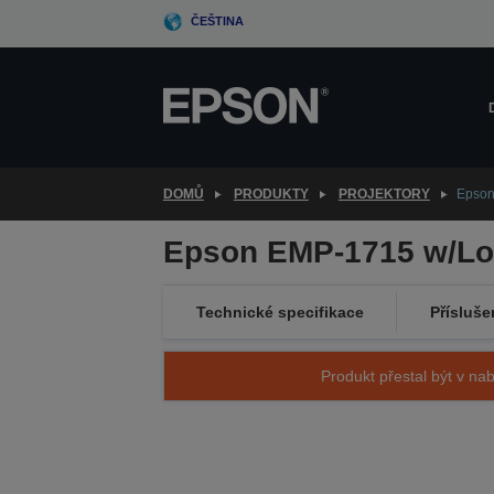
Skip
ČEŠTINA
to
main
content
DOMŮ
PRODUKTY
PROJEKTORY
Epson
Epson EMP-1715 w/Log
Technické specifikace
Přísluše
Produkt přestal být v nab