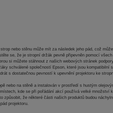
a strop nebo stěnu může mít za následek jeho pád, což můž
ujistěte se, že je stropní držák pevně připevněn pomocí vš
kterou si můžete stáhnout z našich webových stránek podpor
žáky schválené společností Epson, které jsou kompatibilní
drát s dostatečnou pevností k upevnění projektoru ke strop
opě nebo na stěně a instalován v prostředí s hustým olejo
a místech, kde se při pořádání akcí používá velké množství 
to způsobit, že některé části našich produktů budou náchyln
pád projektoru.