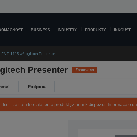
DOMÁCNOST
BUSINESS
INDUSTRY
PRODUKTY
INKOUST
 EMP-1715 w/Logitech Presenter
itech Presenter
Zastaveno
nství
Podpora
ídce - Je nám líto, ale tento produkt již není k dispozici. Informace o d
SKU: V11H228040LP