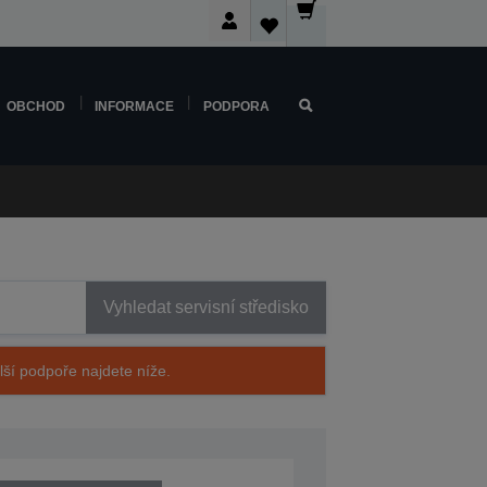
OBCHOD
INFORMACE
PODPORA
Vyhledat servisní středisko
alší podpoře najdete níže.