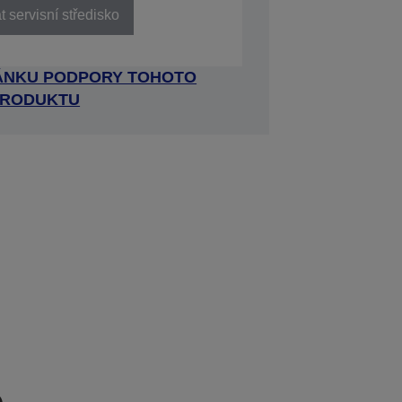
 servisní středisko
RÁNKU PODPORY TOHOTO
RODUKTU
e