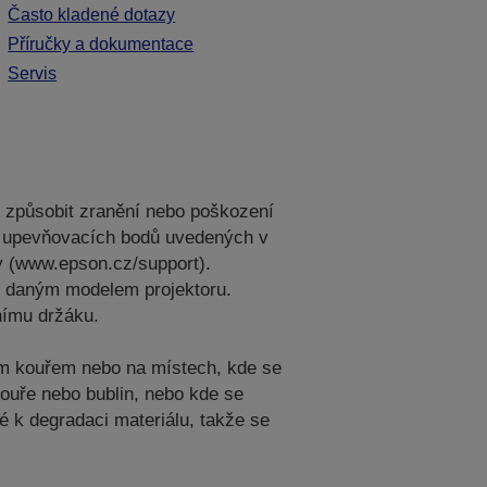
Často kladené dotazy
Příručky a dokumentace
Servis
e způsobit zranění nebo poškození
ech upevňovacích bodů uvedených v
y (www.epson.cz/support).
 s daným modelem projektoru.
nímu držáku.
vým kouřem nebo na místech, kde se
kouře nebo bublin, nebo kde se
é k degradaci materiálu, takže se