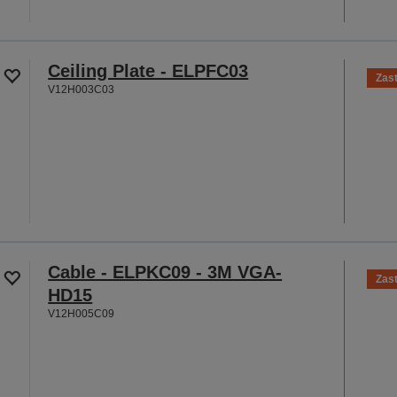
Ceiling Plate - ELPFC03
Zas
V12H003C03
Cable - ELPKC09 - 3M VGA-
Zas
HD15
V12H005C09