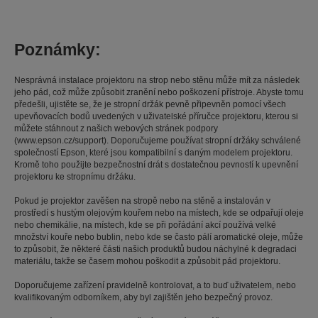
Poznámky:
Nesprávná instalace projektoru na strop nebo stěnu může mít za následek
jeho pád, což může způsobit zranění nebo poškození přístroje. Abyste tomu
předešli, ujistěte se, že je stropní držák pevně připevněn pomocí všech
upevňovacích bodů uvedených v uživatelské příručce projektoru, kterou si
můžete stáhnout z našich webových stránek podpory
(www.epson.cz/support). Doporučujeme používat stropní držáky schválené
společností Epson, které jsou kompatibilní s daným modelem projektoru.
Kromě toho použijte bezpečnostní drát s dostatečnou pevností k upevnění
projektoru ke stropnímu držáku.
Pokud je projektor zavěšen na stropě nebo na stěně a instalován v
prostředí s hustým olejovým kouřem nebo na místech, kde se odpařují oleje
nebo chemikálie, na místech, kde se při pořádání akcí používá velké
množství kouře nebo bublin, nebo kde se často pálí aromatické oleje, může
to způsobit, že některé části našich produktů budou náchylné k degradaci
materiálu, takže se časem mohou poškodit a způsobit pád projektoru.
Doporučujeme zařízení pravidelně kontrolovat, a to buď uživatelem, nebo
kvalifikovaným odborníkem, aby byl zajištěn jeho bezpečný provoz.