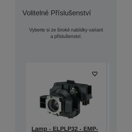
Volitelné Příslušenství
Vyberte si ze široké nabídky variant
a příslušenství.
Lamp - ELPLP32 - EMP-
Ceilin