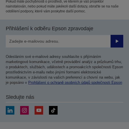
Pokud máte pochybnosti o prostředí, ve kterém je váš projektor
nainstalován, nebo pokud máte jakékoli další dotazy, obraťte se na naše
oddělení podpory, které vám poskytne další pomoc.
Přihlášení k odběru Epson zpravodaje
Odesla
Odesláním své e-mailové adresy souhlasíte s přijímáním
marketingové komunikace, včetně provádění analýz a průzkumů trhu,
o produktech, službách, událostech a promoakcích společnosti Epson
prostřednictvím e-mailu nebo jinými formami elektronické
komunikace, v závislosti na vašich preferencí a chovní na webu, jak
je popsáno v
Prohlášení o ochraně osobních údajů společnosti Epson
Sledujte nás