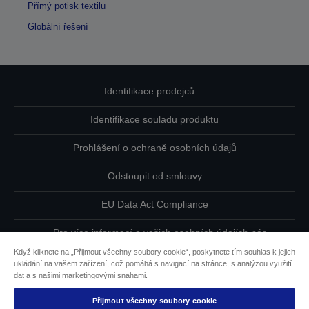
Přímý potisk textilu
Globální řešení
Identifikace prodejců
Identifikace souladu produktu
Prohlášení o ochraně osobních údajů
Odstoupit od smlouvy
EU Data Act Compliance
Pro více informací o vašich osobních údajích nás
kontaktujte
Když kliknete na „Přijmout všechny soubory cookie“, poskytnete tím souhlas k jejich
ukládání na vašem zařízení, což pomáhá s navigací na stránce, s analýzou využití
Informace o souborech cookie
dat a s našimi marketingovými snahami.
Přijmout všechny soubory cookie
Závazek usnadnění přístupu společnosti Epson