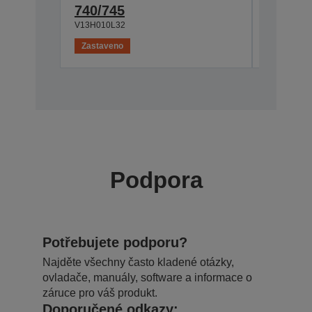
V12H003C
740/745
V13H010L32
Zastaveno
Zastaven
Podpora
Potřebujete podporu?
Najděte všechny často kladené otázky,
ovladače, manuály, software a informace o
záruce pro váš produkt.
Doporučené odkazy: