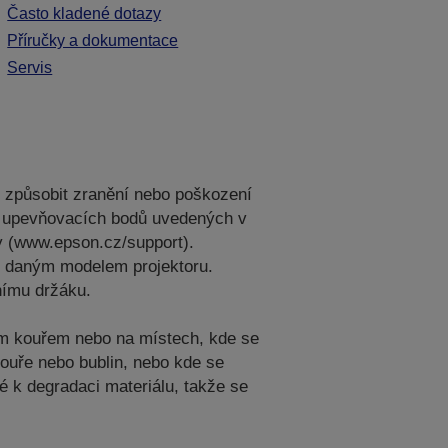
Často kladené dotazy
Příručky a dokumentace
Servis
e způsobit zranění nebo poškození
ech upevňovacích bodů uvedených v
y (www.epson.cz/support).
 s daným modelem projektoru.
nímu držáku.
vým kouřem nebo na místech, kde se
kouře nebo bublin, nebo kde se
é k degradaci materiálu, takže se