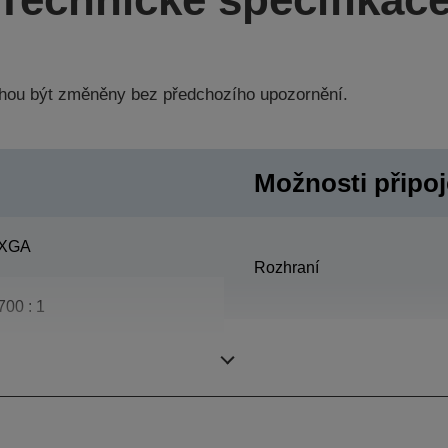
hou být změněny bez předchozího upozornění.
Možnosti připoje
XGA
Rozhraní
700 : 1
250 W, 2.000 h životnost