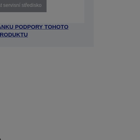
 servisní středisko
RÁNKU PODPORY TOHOTO
RODUKTU
e