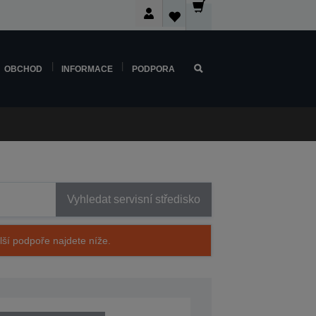
OBCHOD
INFORMACE
PODPORA
Vyhledat servisní středisko
alší podpoře najdete níže.