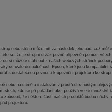
a strop nebo stěnu může mít za následek jeho pád, což můž
ujistěte se, že je stropní držák pevně připevněn pomocí vš
kterou si můžete stáhnout z našich webových stránek podpor
žáky schválené společností Epson, které jsou kompatibilní
drát s dostatečnou pevností k upevnění projektoru ke strop
opě nebo na stěně a instalován v prostředí s hustým olejo
a místech, kde se při pořádání akcí používá velké množství 
to způsobit, že některé části našich produktů budou náchyln
pád projektoru.