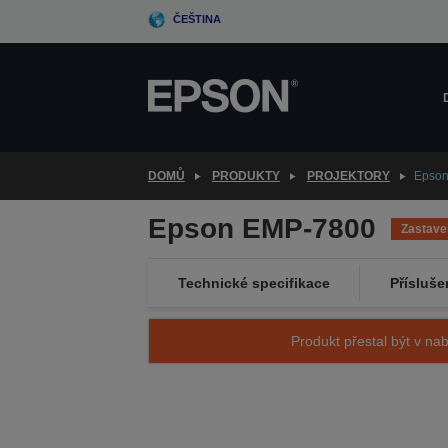
Skip
ČEŠTINA
to
main
content
DOMŮ
PRODUKTY
PROJEKTORY
Epso
Epson EMP-7800
Zastave
Technické specifikace
Přísluše
Produkt přestal být v nab