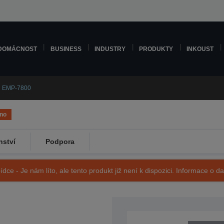
DOMÁCNOST
BUSINESS
INDUSTRY
PRODUKTY
INKOUST
n EMP-7800
no
nství
Podpora
ídce - Je nám líto, ale tento produkt již není k dispozici. Informace o d
SKU: V11H119040