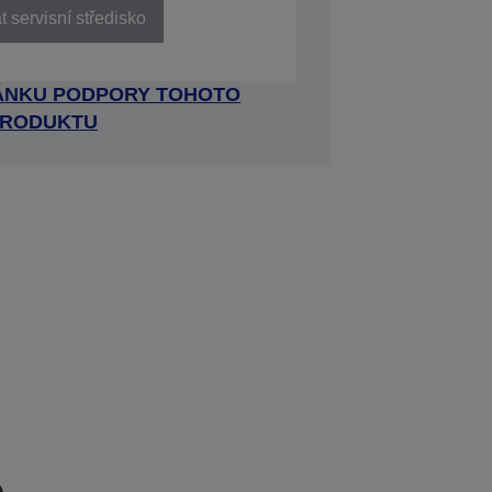
 servisní středisko
RÁNKU PODPORY TOHOTO
RODUKTU
e