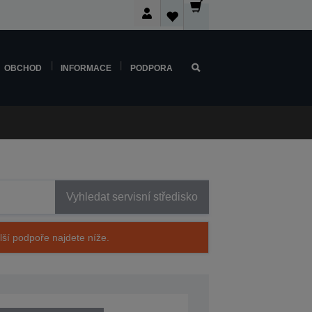
OBCHOD
INFORMACE
PODPORA
Vyhledat servisní středisko
alší podpoře najdete níže.