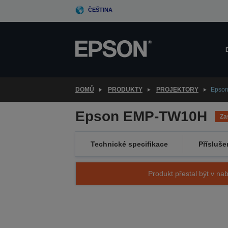
Skip
ČEŠTINA
to
main
content
DOMŮ
PRODUKTY
PROJEKTORY
Epso
Epson EMP-TW10H
Za
Technické specifikace
Přísluše
Produkt přestal být v nab