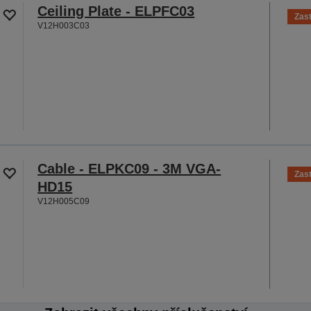
Ceiling Plate - ELPFC03
Zas
V12H003C03
Cable - ELPKC09 - 3M VGA-
Zas
HD15
V12H005C09