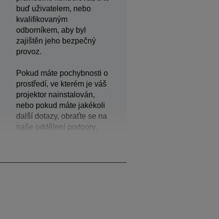
buď uživatelem, nebo
kvalifikovaným
odborníkem, aby byl
zajištěn jeho bezpečný
provoz.
Pokud máte pochybnosti o
prostředí, ve kterém je váš
projektor nainstalován,
nebo pokud máte jakékoli
další dotazy, obraťte se na
naše oddělení podpory,
které vám poskytne další
pomoc.