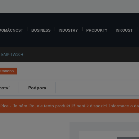
DOMÁCNOST
BUSINESS
INDUSTRY
PRODUKTY
INKOUST
n EMP-TW10H
staveno
nství
Podpora
ídce - Je nám líto, ale tento produkt již není k dispozici. Informace o d
SKU: V11H164040