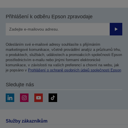
předchozí
další
stranu
stranu
Přihlášení k odběru Epson zpravodaje
Odesla
Odesláním své e-mailové adresy souhlasíte s přijímáním
marketingové komunikace, včetně provádění analýz a průzkumů trhu,
o produktech, službách, událostech a promoakcích společnosti Epson
prostřednictvím e-mailu nebo jinými formami elektronické
komunikace, v závislosti na vašich preferencí a chovní na webu, jak
je popsáno v
Prohlášení o ochraně osobních údajů společnosti Epson
Sledujte nás
Služby zákazníkům