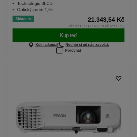
Technologie 3LCD
Optický zoom 1,6×
21.343,54 Kč
Skladem
včetně DPH (17.639,29 Kč bez DPH)
Kup teď
Kde nakoupit
Nechte si od nás zavolat.
Porovnat