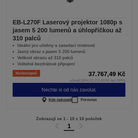
EB-L270F Laserový projektor 1080p s
jasem 5 200 lumenů a úhlopříčkou až
310 palců
Ideální pro učebny a zasedací místnosti
Jasný obraz s jasem 5 200 lumenů
Velikost obrazu až 310 palců
Volitelné bezdrátové připojení
37.767,49 Kč
Nedostupné
včetně DPH (31.212,80 Kč bez DPH)
Nechte si od nás zavolat.
Kde nakoupit
Porovnat
Zobrazují se 1 - 10 z 10 položek
1
Jít
Jít
na
na