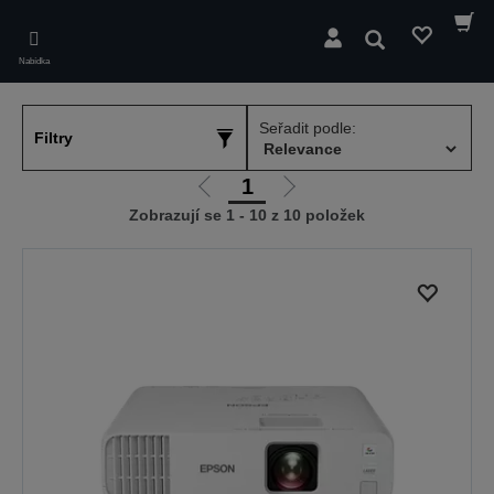
Skip
to
Hledat
main
Nabídka
content
Seřadit podle:
Filtry
1
Jít
Jít
Zobrazují se 1 - 10 z 10 položek
na
na
předchozí
další
stranu
stranu