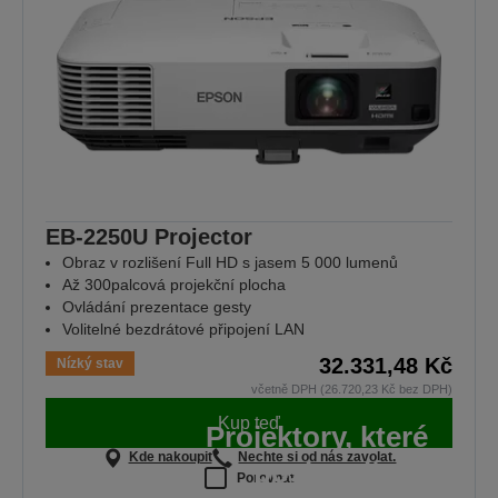
EB-2250U Projector
Obraz v rozlišení Full HD s jasem 5 000 lumenů
Až 300palcová projekční plocha
Ovládání prezentace gesty
Volitelné bezdrátové připojení LAN
32.331,48 Kč
Nízký stav
včetně DPH (26.720,23 Kč bez DPH)
Kup teď
Projektory, které
Kde nakoupit
Nechte si od nás zavolat.
poskytují
Porovnat