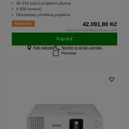
Až 310 palců projekční plocha
4 600 lumenů
Uživatelsky přívětivá projekce
42.091,80 Kč
Nízký stav
včetně DPH (34.786,61 Kč bez DPH)
Kup teď
Kde nakoupit
Nechte si od nás zavolat.
Porovnat