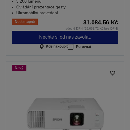
3 200 lumenů
Ovládání prezentace gesty
Ultramobilní provedení
31.084,56 Kč
Nedostupné
včetně DPH (25.689,72 Kč bez DPH)
Nechte si od nás zavolat.
Kde nakoupit
Porovnat
Nový