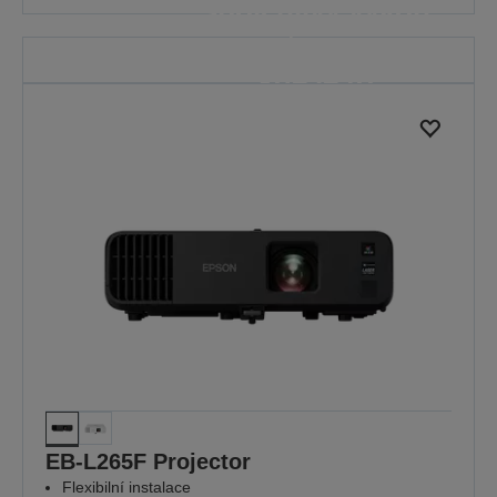
spolehlivý výkon
tam,
kde je to
nejdůležitější
Protože na každé lekci záleží
ZJISTĚTE VÍCE
EB-L265F Projector
Flexibilní instalace