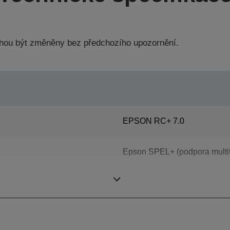
hou být změněny bez předchozího upozornění.
EPSON RC+ 7.0
Epson SPEL+ (podpora multi
SCARA (robot se 4 osami)