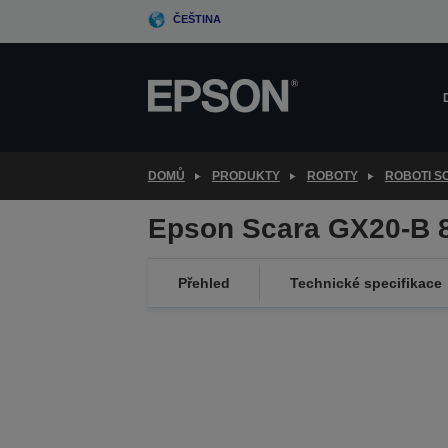
Skip
ČEŠTINA
to
main
content
DOMŮ
PRODUKTY
ROBOTY
ROBOTI S
Epson Scara GX20-B 
Přehled
Technické specifikace