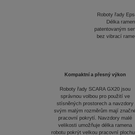
Roboty řady Eps
Délka ramena
patentovaným sen
bez vibrací rame
Kompaktní a přesný výkon
Roboty řady SCARA GX20 jsou
správnou volbou pro použití ve
stísněných prostorech a navzdory
svým malým rozměrům mají značn
pracovní pokrytí. Navzdory malé
velikosti umožňuje délka ramena
robotu pokrýt velkou pracovní plochu