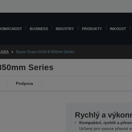
DOMÁCNOST
BUSINESS
INDUSTRY
PRODUKTY
INKOUST
CARA
Epson Scara GX20-B 850mm Series
850mm Series
Podpora
Rychlý a výkon
Kompaktní, rychlé a přesn
Určený pro vysoce přesné a