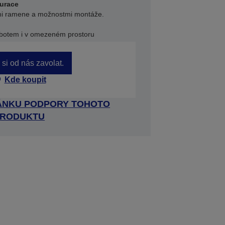
urace
ami ramene a možnostmi montáže.
obotem i v omezeném prostoru
si od nás zavolat.
Kde koupit
RÁNKU PODPORY TOHOTO
RODUKTU