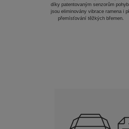
díky patentovaným senzorům pohyb
jsou eliminovány vibrace ramena i př
přemísťování těžkých břemen.