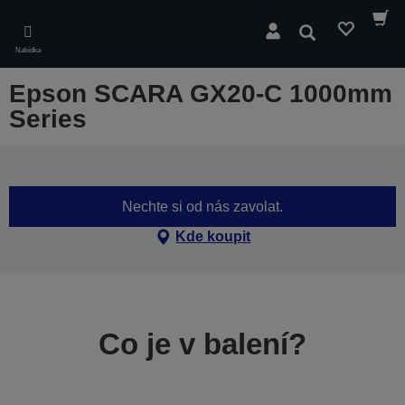
Skip
to
Hledat
main
Nabídka
content
Epson SCARA GX20-C 1000mm
Series
Nechte si od nás zavolat.
Kde koupit
Co je v balení?