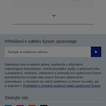
SCARA (robot se
Typ konstrukce
4 osami)
Přihlášení k odběru Epson zpravodaje
Odesla
Odesláním své e-mailové adresy souhlasíte s přijímáním
marketingové komunikace, včetně provádění analýz a průzkumů trhu,
o produktech, službách, událostech a promoakcích společnosti Epson
prostřednictvím e-mailu nebo jinými formami elektronické
komunikace, v závislosti na vašich preferencí a chovní na webu, jak
je popsáno v
Prohlášení o ochraně osobních údajů společnosti Epson
Sledujte nás