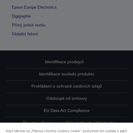
Epson Europe Electronics
Digigraphie
Přímý potisk textilu
Globální řešení
Identifikace prodejců
Identifikace souladu produktu
Prohlášení o ochraně osobních údajů
Odstoupit od smlouvy
EU Data Act Compliance
Pro více informací o vašich osobních údajích nás
kontaktujte
Když kliknete na „Přijmout všechny soubory cookie“, poskytnete tím souhlas k jejich