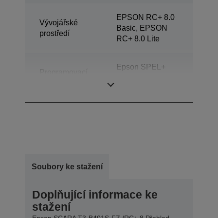
EPSON RC+ 8.0
Vývojářské
Basic, EPSON
prostředí
RC+ 8.0 Lite
Epson SPEL+
Programovací
(podpora
jazyk
multitaskingu)
Soubory ke stažení
Doplňující informace ke
stažení
Epson SCARA T3-B401S-FZ /RC+ 8 Přehled