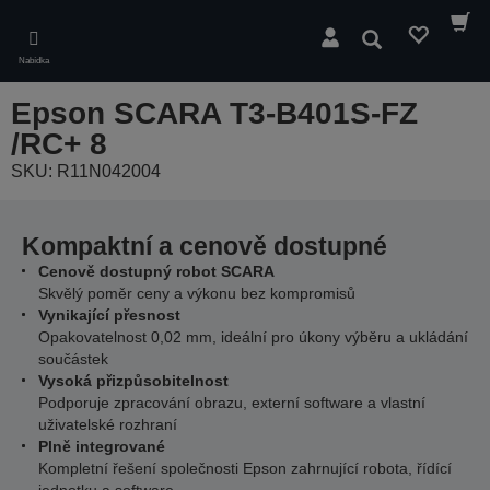
Skip
to
Hledat
main
Nabídka
content
Epson SCARA T3-B401S-FZ
/RC+ 8
SKU: R11N042004
Kompaktní a cenově dostupné
Cenově dostupný robot SCARA
Skvělý poměr ceny a výkonu bez kompromisů
Vynikající přesnost
Opakovatelnost 0,02 mm, ideální pro úkony výběru a ukládání
součástek
Vysoká přizpůsobitelnost
Podporuje zpracování obrazu, externí software a vlastní
uživatelské rozhraní
Plně integrované
Kompletní řešení společnosti Epson zahrnující robota, řídící