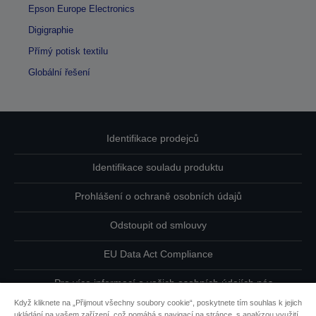
Epson Europe Electronics
Digigraphie
Přímý potisk textilu
Globální řešení
Identifikace prodejců
Identifikace souladu produktu
Prohlášení o ochraně osobních údajů
Odstoupit od smlouvy
EU Data Act Compliance
Pro více informací o vašich osobních údajích nás
kontaktujte
Když kliknete na „Přijmout všechny soubory cookie“, poskytnete tím souhlas k jejich
ukládání na vašem zařízení, což pomáhá s navigací na stránce, s analýzou využití