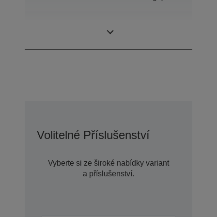
ProSix (robot se 6
Typ konstrukce
osami)
Volitelné Příslušenství
Vyberte si ze široké nabídky variant
a příslušenství.