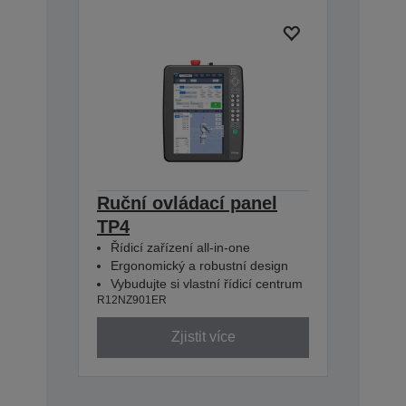
Ruční ovládací panel
TP4
Řídicí zařízení all-in-one
Ergonomický a robustní design
Vybudujte si vlastní řídicí centrum
R12NZ901ER
Zjistit více