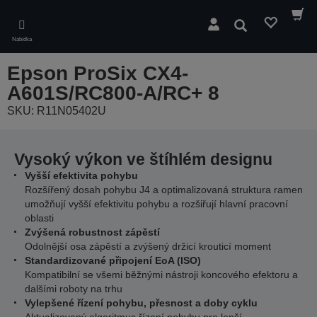
Skip
to
Hledat
main
Nabídka
content
Epson ProSix CX4-
A601S/RC800-A/RC+ 8
SKU: R11N05402U
Vysoký výkon ve štíhlém designu
Vyšší efektivita pohybu
Rozšířený dosah pohybu J4 a optimalizovaná struktura ramen
umožňují vyšší efektivitu pohybu a rozšiřují hlavní pracovní
oblasti
Zvýšená robustnost zápěstí
Odolnější osa zápěstí a zvýšený držicí krouticí moment
Standardizované připojení EoA (ISO)
Kompatibilní se všemi běžnými nástroji koncového efektoru a
dalšími roboty na trhu
Vylepšené řízení pohybu, přesnost a doby cyklu